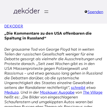
Zum
Inhalt
springen
Spenden
д
DEKODER
e
„Die Kommentare zu den USA offenbaren die
k
Spaltung in Russland“
o
Der grausame Tod von George Floyd hat in weiten
Teilen der russischen Gesellschaft weniger für eine
d
Debatte gesorgt als vielmehr die Ausschreitungen und
Proteste danach. „Seit zwei Wochen gibt es in den
e
USA Massenproteste gegen Polizeigewalt und
Rassismus – und etwa genauso lang gehen in Russland
r
die Debatten darüber, ob die systemische
Ungerechtigkeit des Staates einzelne Gewaltakte
|
seitens der Randalierer rechtfertigt“,
schreibt
etwa
Meduza
. Und in der
Moskauer Ausgabe
von
The Village
D
heißt es: „Die Bilder von eingeschlagenen
Schaufenstern und umgekippten Autos waren bei
manchen Russen eher Thema als Rassismus oder