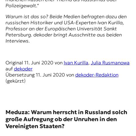
E
Polizeigewalt.“
K
Warum ist das so? Beide Medien befragten dazu den
O
russischen Historiker und USA-Experten Ivan Kurilla,
Professor an der Europäischen Universität Sankt
D
Petersburg. dekoder bringt Ausschnitte aus beiden
Interviews.
E
R
Original
11. Juni 2020
von
Ivan Kurilla
,
Julia Rusmanowa
auf
dekoder
Übersetzung
11. Juni 2020
von
dekoder-Redaktion
W
(gekürzt)
i
s
s
e
n
Meduza: Warum herrscht in Russland solch
,
große Aufregung ob der Unruhen in den
J
o
Vereinigten Staaten?
u