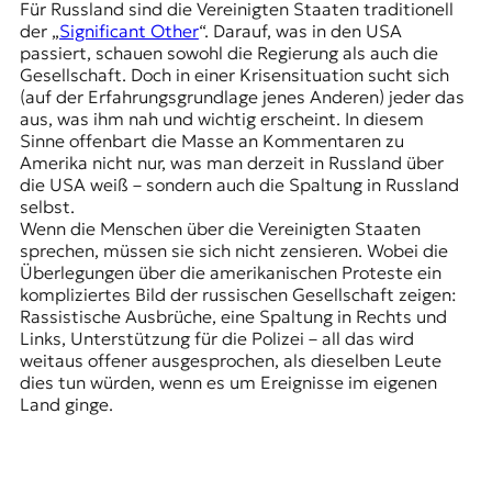
r
Für Russland sind die Vereinigten Staaten traditionell
n
der „
Significant Other
“. Darauf, was in den USA
a
passiert, schauen sowohl die Regierung als auch die
l
Gesellschaft. Doch in einer Krisensituation sucht sich
i
(auf der Erfahrungsgrundlage jenes Anderen) jeder das
s
aus, was ihm nah und wichtig erscheint. In diesem
m
Sinne offenbart die Masse an Kommentaren zu
u
Amerika nicht nur, was man derzeit in Russland über
s
die USA weiß – sondern auch die Spaltung in Russland
u
selbst.
n
Wenn die Menschen über die Vereinigten Staaten
d
sprechen, müssen sie sich nicht zensieren. Wobei die
M
Überlegungen über die amerikanischen Proteste ein
e
kompliziertes Bild der russischen Gesellschaft zeigen:
d
Rassistische Ausbrüche, eine Spaltung in Rechts und
i
Links, Unterstützung für die Polizei – all das wird
e
weitaus offener ausgesprochen, als dieselben Leute
n
dies tun würden, wenn es um Ereignisse im eigenen
k
Land ginge.
o
m
p
e