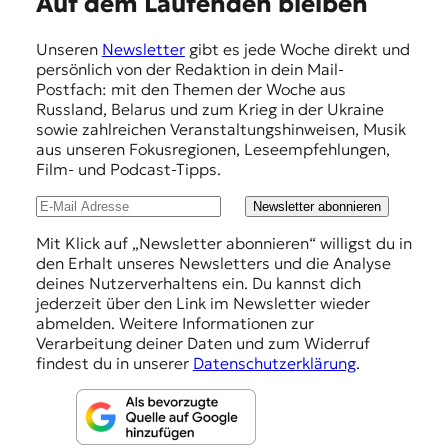
E
Auf dem Laufenden bleiben
m
Unseren
Newsletter
gibt es jede Woche direkt und
p
persönlich von der Redaktion in dein Mail-
f
Postfach: mit den Themen der Woche aus
Russland, Belarus und zum Krieg in der Ukraine
e
sowie zahlreichen Veranstaltungshinweisen, Musik
h
aus unseren Fokusregionen, Leseempfehlungen,
Film- und Podcast-Tipps.
l
u
Newsletter abonnieren
n
Mit Klick auf „Newsletter abonnieren“ willigst du in
den Erhalt unseres Newsletters und die Analyse
g
deines Nutzerverhaltens ein. Du kannst dich
e
jederzeit über den Link im Newsletter wieder
abmelden. Weitere Informationen zur
n
Verarbeitung deiner Daten und zum Widerruf
findest du in unserer
Datenschutzerklärung
.