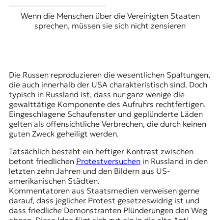
t
Wenn die Menschen über die Vereinigten Staaten
e
sprechen, müssen sie sich nicht zensieren
n
z
z
u
O
Die Russen reproduzieren die wesentlichen Spaltungen,
s
die auch innerhalb der USA charakteristisch sind. Doch
t
typisch in Russland ist, dass nur ganz wenige die
e
gewalttätige Komponente des Aufruhrs rechtfertigen.
u
Eingeschlagene Schaufenster und geplünderte Läden
r
gelten als offensichtliche Verbrechen, die durch keinen
o
guten Zweck geheiligt werden.
p
a
Tatsächlich besteht ein heftiger Kontrast zwischen
.
betont friedlichen
Protestversuchen
in Russland in den
letzten zehn Jahren und den Bildern aus US-
amerikanischen Städten.
Kommentatoren aus Staatsmedien verweisen gerne
darauf, dass jeglicher Protest gesetzeswidrig ist und
dass friedliche Demonstranten Plünderungen den Weg
ebnen. Diese Idee fügt sich gut ein in die alte Anti-