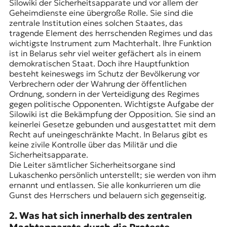
r
Silowiki der Sicherheitsapparate und vor allem der
n
Geheimdienste eine übergroße Rolle. Sie sind die
a
zentrale Institution eines solchen Staates, das
l
tragende Element des herrschenden Regimes und das
i
wichtigste Instrument zum Machterhalt. Ihre Funktion
s
ist in Belarus sehr viel weiter gefächert als in einem
m
demokratischen Staat. Doch ihre Hauptfunktion
u
besteht keineswegs im Schutz der Bevölkerung vor
s
Verbrechern oder der Wahrung der öffentlichen
u
Ordnung, sondern in der Verteidigung des Regimes
n
gegen politische Opponenten. Wichtigste Aufgabe der
d
Silowiki ist die Bekämpfung der Opposition. Sie sind an
M
keinerlei Gesetze gebunden und ausgestattet mit dem
e
Recht auf uneingeschränkte Macht. In Belarus gibt es
d
keine zivile Kontrolle über das Militär und die
i
Sicherheitsapparate.
e
Die Leiter sämtlicher Sicherheitsorgane sind
n
Lukaschenko persönlich unterstellt; sie werden von ihm
k
ernannt und entlassen. Sie alle konkurrieren um die
o
Gunst des Herrschers und belauern sich gegenseitig.
m
2. Was hat sich innerhalb des zentralen
p
e