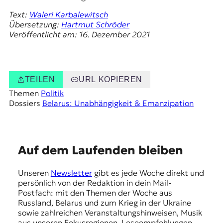
Text:
Waleri Karbalewitsch
Übersetzung:
Hartmut Schröder
Veröffentlicht am: 16. Dezember 2021
TEILEN
URL KOPIEREN
Themen
Politik
Dossiers
Belarus: Unabhängigkeit & Emanzipation
E
Auf dem Laufenden bleiben
m
Unseren
Newsletter
gibt es jede Woche direkt und
p
persönlich von der Redaktion in dein Mail-
f
Postfach: mit den Themen der Woche aus
Russland, Belarus und zum Krieg in der Ukraine
e
sowie zahlreichen Veranstaltungshinweisen, Musik
aus unseren Fokusregionen, Leseempfehlungen,