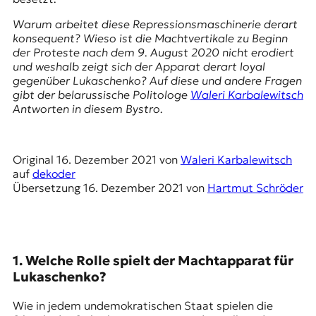
E
K
Warum arbeitet diese Repressionsmaschinerie derart
konsequent? Wieso ist die Machtvertikale zu Beginn
O
der Proteste nach dem 9. August 2020 nicht erodiert
und weshalb zeigt sich der Apparat derart loyal
D
gegenüber Lukaschenko? Auf diese und andere Fragen
gibt der belarussische Politologe
Waleri Karbalewitsch
E
Antworten in diesem Bystro.
R
Original
16. Dezember 2021
von
Waleri Karbalewitsch
auf
dekoder
W
Übersetzung
16. Dezember 2021
von
Hartmut Schröder
i
s
s
e
n
1. Welche Rolle spielt der Machtapparat für
,
Lukaschenko?
J
o
u
Wie in jedem undemokratischen Staat spielen die