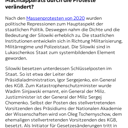
Machtapparats durch die Proteste
t
verändert?
e
n
Nach den
Massenprotesten von 2020
wurden
z
politische Repressionen zum Hauptaspekt der
z
staatlichen Politik. Deswegen nahm die Dichte und die
u
Bedeutung der Silowiki erheblich zu. Die staatlichen
O
Institutionen entwickeln sich in Richtung Militarisierung,
s
Militärregime und Polizeistaat. Die Silowiki sind in
t
Lukaschenkos Staat zum systembildenden Element
e
geworden.
u
r
Silowiki besetzen unterdessen Schlüsselposten im
o
Staat. So ist etwa der Leiter der
p
Präsidialadministration,
Igor Sergejenko
, ein General
a
des KGB. Zum Katastrophenschutzminister wurde
.
Wadim Sinjawski ernannt, ein General der Miliz.
Justizminister ist der General der Miliz Sergej
Chomenko. Selbst der Posten des stellvertretenden
Vorsitzenden des Präsidiums der Nationalen Akademie
der Wissenschaften wird von Oleg Tschernyschow, dem
ehemaligen stellvertretenden Vorsitzenden des KGB,
besetzt. Als Initiator für Gesetzesänderungen tritt in