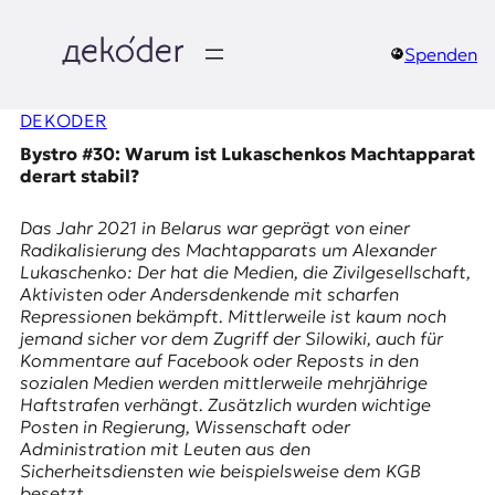
Zum
Inhalt
springen
Spenden
д
DEKODER
e
Bystro #30: Warum ist Lukaschenkos Machtapparat
k
derart stabil?
o
Das Jahr 2021 in Belarus war geprägt von einer
Radikalisierung des
Machtapparats
um Alexander
d
Lukaschenko: Der hat die Medien, die Zivilgesellschaft,
Aktivisten oder Andersdenkende mit scharfen
e
Repressionen bekämpft. Mittlerweile ist kaum noch
jemand sicher vor dem Zugriff der
Silowiki
, auch für
r
Kommentare auf
Facebook
oder Reposts in den
sozialen Medien werden mittlerweile mehrjährige
|
Haftstrafen verhängt. Zusätzlich wurden wichtige
Posten in Regierung, Wissenschaft oder
D
Administration mit Leuten aus den
Sicherheitsdiensten wie beispielsweise dem
KGB
besetzt.