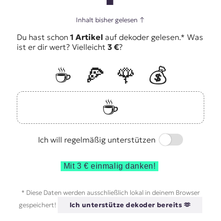
Inhalt bisher gelesen
↑
Du hast schon
1 Artikel
auf dekoder gelesen.* Was
ist er dir wert? Vielleicht
3 €
?
☕️
🍕
🌹
💰
☕️
Switch
Ich will regelmäßig unterstützen
Mit 3 € einmalig danken!
* Diese Daten werden ausschließlich lokal in deinem Browser
gespeichert!
Ich unterstütze dekoder bereits 🫶