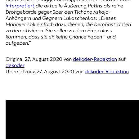
E
interpretiert
die aktuelle Äußerung Putins als reine
K
Drohgebärde gegenüber den Tichanowskaja-
Anhängern und Gegnern Lukaschenkos: „Dieses
O
Manöver soll einfach dazu dienen, die Demonstranten
zu demotivieren. Sie sollen zu dem Entschluss
D
kommen, dass sie eh keine Chance haben – und
aufgeben.”
E
Original
27. August 2020
von
dekoder-Redaktion
auf
R
dekoder
Übersetzung
27. August 2020
von
dekoder-Redaktion
W
i
s
s
e
n
,
J
o
u