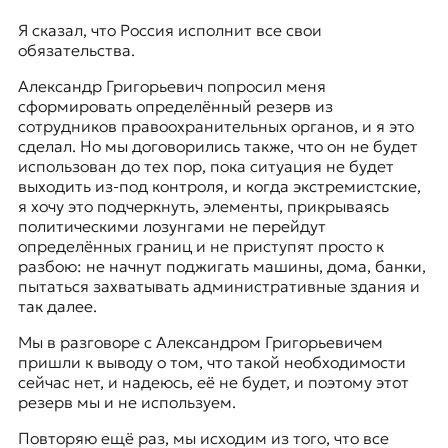
Я сказал, что Россия исполнит все свои
обязательства.
Александр Григорьевич попросил меня
сформировать определённый резерв из
сотрудников правоохранительных органов, и я это
сделал. Но мы договорились также, что он не будет
использован до тех пор, пока ситуация не будет
выходить из-под контроля, и когда экстремистские,
я хочу это подчеркнуть, элементы, прикрываясь
политическими лозунгами не перейдут
определённых границ и не приступят просто к
разбою: не начнут поджигать машины, дома, банки,
пытаться захватывать административные здания и
так далее.
Мы в разговоре с Александром Григорьевичем
пришли к выводу о том, что такой необходимости
сейчас нет, и надеюсь, её не будет, и поэтому этот
резерв мы и не используем.
Повторяю ещё раз, мы исходим из того, что все