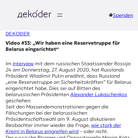
Zum
Inhalt
springen
Spenden
д
DEKODER
e
Video #33: „Wir haben eine Reservetruppe für
k
Belarus eingerichtet“
o
Im
Interview
mit dem russischen Staatssender
Rossija
24
am Donnerstag, 27. August 2020, hat Russlands
d
Präsident Wladimir Putin erwähnt, dass Russland
„eine Reservetruppe an Sicherheitskräften” für Belarus
e
eingerichtet habe. Dies sei auf Bitten des
belarussischen Präsidenten
Alexander Lukaschenkos
r
geschehen.
Seit den Massendemonstrationen gegen die
|
Fälschungen bei der belarussischen
Präsidentschaftswahl am 9. August diskutieren
D
Beobachter immer wieder die Frage,
wie stark der
Kreml in Belarus eingreifen wird
– oder nicht.
Der russische Blogger und Oppositionelle Maxim Katz