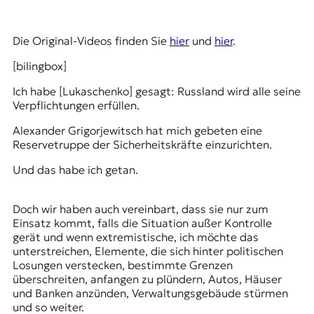
t
e
n
Die Original-Videos finden Sie
hier
und
hier
.
z
[bilingbox]
z
u
Ich habe [Lukaschenko] gesagt: Russland wird alle seine
O
Verpflichtungen erfüllen.
s
t
Alexander Grigorjewitsch hat mich gebeten eine
e
Reservetruppe der Sicherheitskräfte einzurichten.
u
r
Und das habe ich getan.
o
p
a
Doch wir haben auch vereinbart, dass sie nur zum
.
Einsatz kommt, falls die Situation außer Kontrolle
gerät und wenn extremistische, ich möchte das
unterstreichen, Elemente, die sich hinter politischen
Losungen verstecken, bestimmte Grenzen
überschreiten, anfangen zu plündern, Autos, Häuser
und Banken anzünden, Verwaltungsgebäude stürmen
und so weiter.