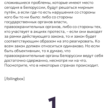
сложившиеся проблемы, которые имеют место
сегодня в Белоруссии, будут решаться мирным
путём, а если где-то есть нарушения со стороны
кого бы то ни было: либо со стороны
государственных органов власти,
правоохранительных органов, либо со стороны тех,
кто участвует в акциях протеста, – если они выходят
за рамки действующего закона, то и закон будет
соответствующим образом на это реагировать. Ко
всем закон должен относиться одинаково. Но если
быть объективным, то я думаю, что
правоохранительные органы Белоруссии ведут себя
достаточно сдержанно, несмотря ни на что.
Посмотрите, что в некоторых странах происходит.
[/bilingbox]
1