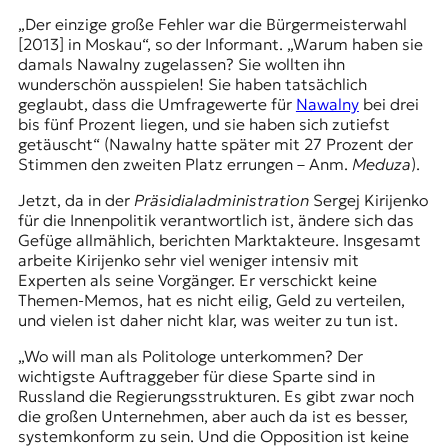
„Der einzige große Fehler war die
Bürgermeisterwahl
[2013] in Moskau
“, so der Informant. „Warum haben sie
damals Nawalny zugelassen? Sie wollten ihn
wunderschön ausspielen! Sie haben tatsächlich
geglaubt, dass die Umfragewerte für
Nawalny
bei drei
bis fünf Prozent liegen, und sie haben sich zutiefst
getäuscht“ (Nawalny hatte später mit 27 Prozent der
Stimmen den zweiten Platz errungen – Anm.
Meduza
).
Jetzt, da in der
Präsidialadministration
Sergej Kirijenko
für die Innenpolitik verantwortlich ist, ändere sich das
Gefüge allmählich, berichten Marktakteure. Insgesamt
arbeite Kirijenko sehr viel weniger intensiv mit
Experten als seine Vorgänger. Er verschickt keine
Themen-Memos, hat es nicht eilig, Geld zu verteilen,
und vielen ist daher nicht klar, was weiter zu tun ist.
„Wo will man als Politologe unterkommen? Der
wichtigste Auftraggeber für diese Sparte sind in
Russland die Regierungsstrukturen. Es gibt zwar noch
die großen Unternehmen, aber auch da ist es besser,
systemkonform zu sein. Und die Opposition ist keine