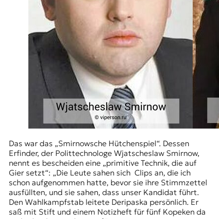
t
e
n
z
z
u
O
s
t
e
u
r
o
p
Das war das „Smirnowsche Hütchenspiel“. Dessen
a
Erfinder, der Polittechnologe
Wjatscheslaw Smirnow
,
.
nennt es bescheiden eine „primitive Technik, die auf
Gier setzt“: „Die Leute sahen sich Clips an, die ich
schon aufgenommen hatte, bevor sie ihre Stimmzettel
ausfüllten, und sie sahen, dass unser Kandidat führt.
Den Wahlkampfstab leitete Deripaska persönlich. Er
saß mit Stift und einem Notizheft für fünf Kopeken da