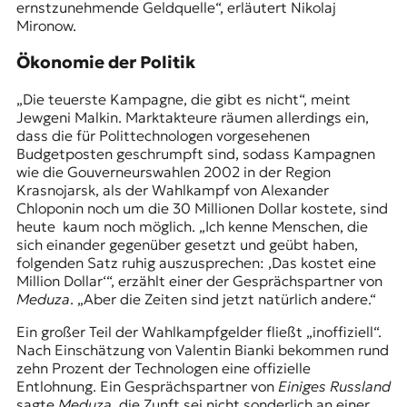
ernstzunehmende Geldquelle“, erläutert Nikolaj
Mironow.
Ökonomie der Politik
„Die teuerste Kampagne, die gibt es nicht“, meint
Jewgeni Malkin. Marktakteure räumen allerdings ein,
dass die für Polittechnologen vorgesehenen
Budgetposten geschrumpft sind, sodass Kampagnen
wie die Gouverneurswahlen 2002 in der Region
Krasnojarsk, als der Wahlkampf von Alexander
Chloponin noch um die 30 Millionen Dollar kostete, sind
heute kaum noch möglich. „Ich kenne Menschen, die
sich einander gegenüber gesetzt und geübt haben,
folgenden Satz ruhig auszu­sprechen: ‚Das kostet eine
Million Dollar‘“, erzählt einer der Gesprächs­partner von
Meduza
. „Aber die Zeiten sind jetzt natürlich andere.“
Ein großer Teil der Wahlkampfgelder fließt „inoffiziell“.
Nach Einschätzung von Valentin Bianki bekommen rund
zehn Prozent der Technologen eine offizielle
Entlohnung. Ein Gesprächspartner von
Einiges Russland
sagte
Meduza
, die Zunft sei nicht sonderlich an einer