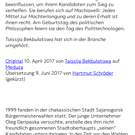
E
beeinflussen, um ihrem Kandidaten zum Sieg zu
K
verhelfen. Sie berufen sich auf Machiavelli: Jedes
Mittel zur Machterlangung und zu deren Erhalt ist
O
ihnen recht. Am Geburtstag des politischen
Philosophen feiern sie den
Tag des Polittechnologen
.
D
Taissija Bekbulatowa hat sich in der Branche
umgehört.
E
R
Original
10. April 2017
von
Taissija Bekbulatowa
auf
Meduza
Übersetzung
9. Juni 2017
von
Hartmut Schröder
W
(gekürzt)
i
s
s
e
n
1999 fanden in der chakassischen Stadt
Sajanogorsk
,
Bürgermeisterwahlen statt. Der junge Unternehmer
J
Oleg Deripaska
versuchte, anstelle des ihm nicht
o
freundlich gesonnenen Stadtoberhaupts „seinen“
u
Kandidaten unterzubringen. In der Zeit vor den Wahlen