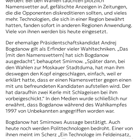
werden: Bei den Wahlen tauchten plötzlich
Namensvetter
auf, gefälschte Anzeigen in Zeitungen,
die die Opponenten diskreditieren sollten, und vieles
mehr. Technologien, die sich in einer Region bewährt
hatten, fanden sofort in anderen Regionen Anwendung.
Viele von ihnen werden bis heute eingesetzt.
Der ehemalige Präsidentschaftskandidat
Andrej
Bogdanow
gilt als Erfinder vieler Wahltechniken. „Das
[mit den Namensvettern] hat sich Bogdanow
ausgedacht“, behauptet Smirnow. „Später dann, bei
den Wahlen zur Moskauer Stadtduma, hat man ihm
deswegen den Kopf eingeschlagen, einfach, weil er
erklärt hatte, dass er einen Namensvetter gegen einen
mit uns befreundeten Kandidaten aufstellen wird. Der
hat daraufhin zwei Kerle mit Schlageisen bei ihm
vorbeigeschickt.“ In den Medien wurde schließlich nur
erwähnt, dass Bogdanow während des Wahlkampfes
1997 von Unbekannten angegriffen worden war.
Bogdanow hat Smirnows Aussage bestätigt. Auch
heute noch werden Polittechnologen bedroht. Einer von
ihnen meint im Scherz „Ein Technologe im Feldeinsatz,