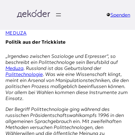
Zum
Inhalt
springen
Spenden
д
MEDUZA
e
Politik aus der Trickkiste
k
„Irgendwo zwischen Soziologe und Erpresser“, so
o
beschreibt ein Polittechnologe sein Berufsbild auf
Meduza
. Russland ist das Geburtsland der
d
Polittechnologie
. Was wie eine Wissenschaft klingt,
meint ein Arsenal von Manipulationstechniken, die den
e
politischen Prozess maßgeblich beeinflussen können.
Vor allem bei Wahlen kommen diese Instrumente zum
r
Einsatz.
|
Der Begriff
Polittechnologie
ging während des
russischen
Präsidentschaftswahlkampfs 1996
in den
D
allgemeinen Sprachgebrauch ein. Mit zweifelhaften
Methoden versuchen Polittechnologen, den
Wählerwillen und die öffentliche Meinung zu