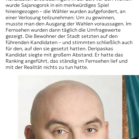
r
wurde Sajanogorsk in ein merkwürdiges Spiel
n
hineingezogen – die Wähler wurden aufgefordert, an
a
einer Verlosung teilzunehmen: Um zu gewinnen,
l
musste man den Ausgang der Wahlen voraussagen. Im
i
Fernsehen wurden dann täglich die Umfragewerte
s
gezeigt. Die Bewohner der Stadt setzten auf den
m
führenden Kandidaten – und stimmten schließlich auch
u
für den, auf den sie gesetzt hatten. Deripaskas
s
Kandidat siegte mit großem Abstand. Er hatte das
u
Ranking angeführt, das ständig im Fernsehen lief und
n
mit der Realität nichts zu tun hatte.
d
M
e
d
i
e
n
k
o
m
p
e