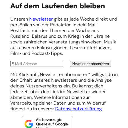
E
Auf dem Laufenden bleiben
m
Unseren
Newsletter
gibt es jede Woche direkt und
p
persönlich von der Redaktion in dein Mail-
f
Postfach: mit den Themen der Woche aus
Russland, Belarus und zum Krieg in der Ukraine
e
sowie zahlreichen Veranstaltungshinweisen, Musik
h
aus unseren Fokusregionen, Leseempfehlungen,
Film- und Podcast-Tipps.
l
u
Newsletter abonnieren
n
Mit Klick auf „Newsletter abonnieren“ willigst du in
den Erhalt unseres Newsletters und die Analyse
g
deines Nutzerverhaltens ein. Du kannst dich
e
jederzeit über den Link im Newsletter wieder
abmelden. Weitere Informationen zur
n
Verarbeitung deiner Daten und zum Widerruf
findest du in unserer
Datenschutzerklärung
.