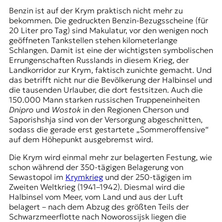
Benzin ist auf der Krym praktisch nicht mehr zu
bekommen. Die gedruckten Benzin-Bezugsscheine (für
20 Liter pro Tag) sind Makulatur, vor den wenigen noch
geöffneten Tankstellen stehen kilometerlange
Schlangen. Damit ist eine der wichtigsten symbolischen
Errungenschaften Russlands in diesem Krieg, der
Landkorridor zur Krym, faktisch zunichte gemacht. Und
das betrifft nicht nur die Bevölkerung der Halbinsel und
die tausenden Urlauber, die dort festsitzen. Auch die
150.000 Mann starken russischen Truppeneinheiten
Dnipro
und
Wostok
in den Regionen
Cherson
und
Saporishshja
sind von der Versorgung abgeschnitten,
sodass die gerade erst gestartete „Sommeroffensive“
auf dem Höhepunkt ausgebremst wird.
Die Krym wird einmal mehr zur belagerten Festung, wie
schon während der 350-tägigen Belagerung von
Sewastopol im
Krymkrieg
und der 250-tägigen im
Zweiten Weltkrieg (1941–1942). Diesmal wird die
Halbinsel vom Meer, vom Land und aus der Luft
belagert – nach dem Abzug des größten Teils der
Schwarzmeerflotte nach Noworossijsk liegen die