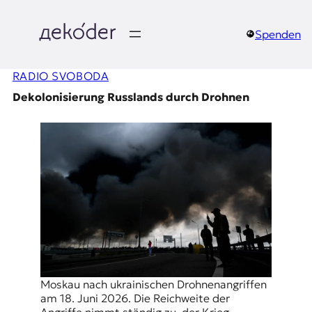
Zum
Inhalt
springen
Spenden
д
RADIO SVOBODA
e
Dekolonisierung Russlands durch Drohnen
k
o
d
e
r
|
D
Moskau nach ukrainischen Drohnenangriffen
am 18. Juni 2026. Die Reichweite der
Angriffe nimmt ständig zu, der Krieg