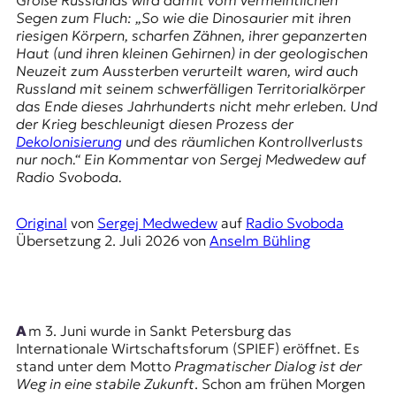
r
Segen zum Fluch: „So wie die Dinosaurier mit ihren
n
riesigen Körpern, scharfen Zähnen, ihrer gepanzerten
a
Haut (und ihren kleinen Gehirnen) in der geologischen
l
Neuzeit zum Aussterben verurteilt waren, wird auch
i
Russland mit seinem schwerfälligen Territorialkörper
s
das Ende dieses Jahrhunderts nicht mehr erleben. Und
m
der Krieg beschleunigt diesen Prozess der
u
Dekolonisierung
und des räumlichen Kontrollverlusts
s
nur noch.“ Ein Kommentar von
Sergej Medwedew
auf
u
Radio Svoboda.
n
d
M
Original
von
Sergej Medwedew
auf
Radio Svoboda
e
Übersetzung
2. Juli 2026
von
Anselm Bühling
d
i
e
n
k
Am 3. Juni wurde in Sankt Petersburg das
o
Internationale Wirtschaftsforum (SPIEF) eröffnet. Es
m
stand unter dem Motto
Pragmatischer Dialog ist der
p
Weg in eine stabile Zukunft
. Schon am frühen Morgen
e