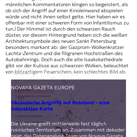
männlichen Kommentatoren klingen so begeistert, als
ob sich der Angriff auf einer Kinoleinwand abspielen
würde und nicht ihnen selbst gelte. Hier haben wir es
offenbar mit einer schweren Form von Infantilismus zu
tun.) Der Himmel ist durch den schwarzen Rauch
düster, vor diesem Hintergrund heben sich die weißen
Architektursymbole des neuen Sankt Petersburg
besonders markant ab: der Gazprom-Wolkenkratzer
Lachta-Zentrum
und die filigranen Hochstraßen des
Autobahnrings. Doch auch die alte Isaakskathedrale
gibt vor der Kulisse aus schwarzen Wolken, beleuchtet
von blitzartigem Feuerschein, kein schlechtes Bild ab.
NOVAYA GAZETA EUROPE
Ukrainische Angriffe auf Russland – eine
interaktive Karte
Die Ukraine greift mittlerweile fast täglich
russisches Territorium an. Zusammen mit dekoder
zeigt das Datenanalyse-Team von Novaya Gazeta