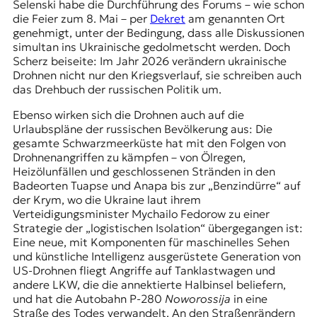
Selenski
habe die Durchführung des Forums – wie schon
die Feier zum 8. Mai – per
Dekret
am genannten Ort
genehmigt, unter der Bedingung, dass alle Diskussionen
simultan ins Ukrainische gedolmetscht werden. Doch
Scherz beiseite: Im Jahr 2026 verändern ukrainische
Drohnen nicht nur den Kriegsverlauf, sie schreiben auch
das Drehbuch der russischen Politik um.
Ebenso wirken sich die Drohnen auch auf die
Urlaubspläne der russischen Bevölkerung aus: Die
gesamte Schwarzmeerküste hat mit den Folgen von
Drohnenangriffen zu kämpfen – von Ölregen,
Heizölunfällen und geschlossenen Stränden in den
Badeorten Tuapse und Anapa bis zur „Benzindürre“ auf
der
Krym
, wo die Ukraine laut ihrem
Verteidigungsminister Mychailo Fedorow zu einer
Strategie der „logistischen Isolation“ übergegangen ist:
Eine neue, mit Komponenten für maschinelles Sehen
und künstliche Intelligenz ausgerüstete Generation von
US-Drohnen fliegt Angriffe auf Tanklastwagen und
andere LKW, die die annektierte Halbinsel beliefern,
und hat die Autobahn P-280
Noworossija
in eine
Straße des Todes verwandelt. An den Straßenrändern