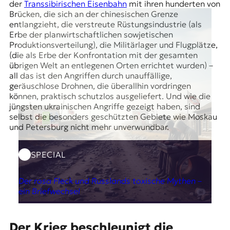
der
Transsibirischen Eisenbahn
mit ihren hunderten von
Brücken, die sich an der chinesischen Grenze
entlangzieht, die verstreute Rüstungsindustrie (als
Erbe der planwirtschaftlichen sowjetischen
Produktionsverteilung), die Militärlager und Flugplätze,
(die als Erbe der Konfrontation mit der gesamten
übrigen Welt an entlegenen Orten errichtet wurden) –
all das ist den Angriffen durch unauffällige,
geräuschlose Drohnen, die überallhin vordringen
können, praktisch schutzlos ausgeliefert. Und wie die
jüngsten ukrainischen Angriffe gezeigt haben, sind
selbst die besonders geschützten Gebiete wie Moskau
und Petersburg nicht mehr unverwundbar.
SPECIAL
Der rosa Fleck und Russlands toxische Mythen –
ein Briefwechsel
Der Krieg beschleunigt die