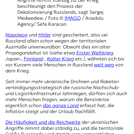
E
beschleunigt den Prozess der
K
Dekolonisierung Russlands, sagt
Sergej
Medwedew
. / Foto ©
IMAGO
/ Anadolu
O
Agency/ Sefa Karacan
D
Napoleon
und
Hitler
sind gescheitert, also sei
Russland allein schon wegen der territorialen
E
Ausmaße unverwundbar: Obwohl dies ein alter
Propagandahut ist (siehe etwa
Erster Weltkrieg
,
R
Japan-
,
Finnland
-,
Kalter Krieg
etc.), wähnten sich bis
vor Kurzem viele Menschen in Russland
weit weg
von
dem Krieg.
W
Seit immer mehr ukrainische Drohnen und Raketen
i
verteidigungsstrategisch die russische Nachschub-
s
und Logistikinfrastruktur lahmlegen, dürften sich auch
s
mehr Menschen fragen, warum die Benzinkrise
e
eigentlich schon
das ganze Land
erfasst hat, die
n
Inflation steigt und der Urlaub flachfällt.
,
J
Die Häufigkeit und die Reichweite
der ukrainischen
o
Angriffe nimmt dabei ständig zu, und die territoriale
u
Größe Russlands wird damit vom vermeintlichen