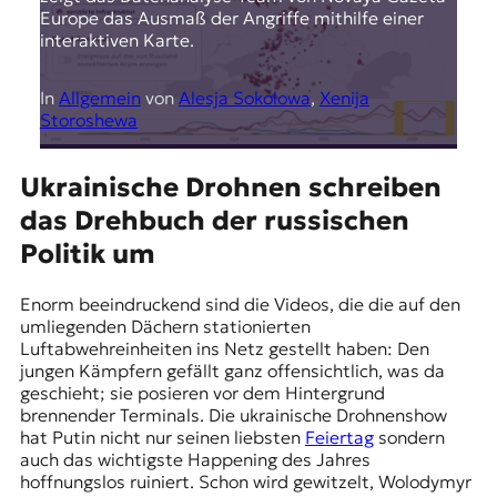
Europe das Ausmaß der Angriffe mithilfe einer
interaktiven Karte.
In
Allgemein
von
Alesja Sokolowa
,
Xenija
Storoshewa
Ukrainische Drohnen schreiben
das Drehbuch der russischen
Politik um
Enorm beeindruckend sind die Videos, die die auf den
umliegenden Dächern stationierten
Luftabwehreinheiten ins Netz gestellt haben: Den
jungen Kämpfern gefällt ganz offensichtlich, was da
geschieht; sie posieren vor dem Hintergrund
brennender Terminals. Die ukrainische Drohnenshow
hat Putin nicht nur seinen liebsten
Feiertag
sondern
auch das wichtigste Happening des Jahres
hoffnungslos ruiniert. Schon wird gewitzelt,
Wolodymyr