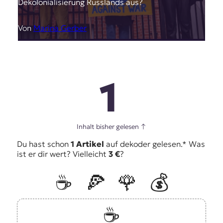
Dekolonialisierung Russlands aus?
Von
Marina Gerber
1
Inhalt bisher gelesen
↑
Du hast schon
1 Artikel
auf dekoder gelesen.* Was
ist er dir wert? Vielleicht
3 €
?
☕️
🍕
🌹
💰
☕️