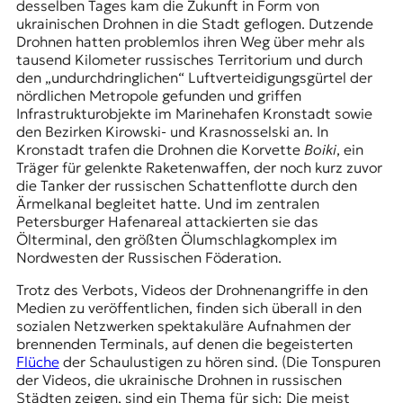
desselben Tages kam die Zukunft in Form von
t
ukrainischen Drohnen in die Stadt geflogen. Dutzende
e
Drohnen hatten problemlos ihren Weg über mehr als
n
tausend Kilometer russisches Territorium und durch
z
den „undurchdringlichen“ Luftverteidigungsgürtel der
z
nördlichen Metropole gefunden und griffen
u
Infrastrukturobjekte im Marinehafen Kronstadt sowie
O
den Bezirken Kirowski- und Krasnosselski an. In
s
Kronstadt trafen die Drohnen die Кorvette
Boiki
, ein
t
Träger für gelenkte Raketenwaffen, der noch kurz zuvor
e
die Tanker der russischen Schattenflotte durch den
u
Ärmelkanal begleitet hatte. Und im zentralen
r
Petersburger Hafenareal attackierten sie das
o
Ölterminal, den größten Ölumschlagkomplex im
p
Nordwesten der Russischen Föderation.
a
.
Trotz des Verbots, Videos der Drohnenangriffe in den
Medien zu veröffentlichen, finden sich überall in den
sozialen Netzwerken spektakuläre Aufnahmen der
brennenden Terminals, auf denen die begeisterten
Flüche
der Schaulustigen zu hören sind. (Die Tonspuren
der Videos, die ukrainische Drohnen in russischen
Städten zeigen, sind ein Thema für sich: Die meist