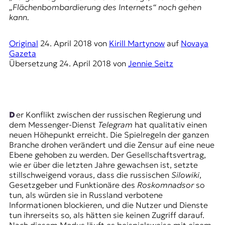
E
„Flächenbombardierung des Internets“ noch gehen
K
kann.
O
Original
24. April 2018
von
Kirill Martynow
auf
Novaya
Gazeta
D
Übersetzung
24. April 2018
von
Jennie Seitz
E
R
Der Konflikt zwischen der russischen Regierung und
dem Messenger-Dienst
Telegram
hat qualitativ einen
W
neuen Höhepunkt erreicht. Die Spielregeln der ganzen
i
Branche drohen verändert und die Zensur auf eine neue
s
Ebene gehoben zu werden. Der
Gesellschaftsvertrag
,
s
wie er über die letzten Jahre gewachsen ist, setzte
e
stillschweigend voraus, dass die russischen
Silowiki
,
n
Gesetzgeber und Funktionäre des
Roskomnadsor
so
,
tun, als würden sie in Russland verbotene
J
Informationen blockieren, und die Nutzer und Dienste
o
tun ihrerseits so, als hätten sie
keinen Zugriff
darauf.
u