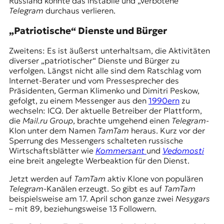
Russland könnte das instabile und „verbotene“
Telegram
durchaus verlieren.
„Patriotische“ Dienste und Bürger
Zweitens: Es ist äußerst unterhaltsam, die Aktivitäten
diverser „patriotischer“ Dienste und Bürger zu
verfolgen. Längst nicht alle sind dem Ratschlag vom
Internet-Berater und vom Pressesprecher des
Präsidenten, German Klimenko und Dimitri Peskow,
gefolgt, zu einem Messenger aus den
1990ern
zu
wechseln: ICQ. Der aktuelle Betreiber der Plattform,
die
Mail.ru Group
, brachte umgehend einen
Telegram
-
Klon unter dem Namen
TamTam
heraus. Kurz vor der
Sperrung des Messengers schalteten russische
Wirtschaftsblätter wie
Kommersant
und
Vedomosti
eine breit angelegte Werbeaktion für den Dienst.
Jetzt werden auf
TamTam
aktiv Klone von populären
Telegram
-Kanälen erzeugt. So gibt es auf
TamTam
beispielsweise am 17. April schon ganze zwei
Nesygars
– mit 89, beziehungsweise 13 Followern.