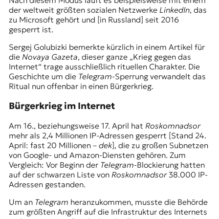
Nach diesem Modus läuft es beispielsweise mit einem
r
der weltweit größten sozialen Netzwerke
LinkedIn
, das
n
zu Microsoft gehört und [in Russland] seit 2016
a
gesperrt ist.
l
i
Sergej Golubizki bemerkte kürzlich in einem Artikel für
s
die
Novaya Gazeta
, dieser ganze „Krieg gegen das
m
Internet“ trage ausschließlich rituellen Charakter. Die
u
Geschichte um die
Telegram
-Sperrung verwandelt das
s
Ritual nun offenbar in einen Bürgerkrieg.
u
n
Bürgerkrieg im Internet
d
M
Am 16., beziehungsweise 17. April hat
Roskomnadsor
e
mehr als 2,4 Millionen IP-Adressen gesperrt [Stand 24.
d
April: fast 20 Millionen –
dek
], die zu großen Subnetzen
i
von Google- und Amazon-Diensten gehören. Zum
e
Vergleich: Vor Beginn der
Telegram
-Blockierung hatten
n
auf der schwarzen Liste von
Roskomnadsor
38.000 IP-
k
Adressen gestanden.
o
m
Um an
Telegram
heranzukommen, musste die Behörde
p
zum größten Angriff auf die Infrastruktur des Internets
e