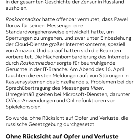
in der gesamten Geschichte der Zensur in Russland
t
ausholen.
e
n
Roskomnadsor
hatte offenbar vermutet, dass Pawel
z
Durow für seinen Messenger eine
z
Standardvorgehensweise entwickelt hatte, um
u
Sperrungen zu umgehen, und zwar unter Einbeziehung
O
der Cloud-Dienste großer Internetkonzerne, speziell
s
von Amazon. Und darauf hatten sich die Beamten
t
vorbereitet. Die Flächenbombardierung des Internets
e
durch
Roskomnadsor
sorgte für beunruhigende
u
Gerüchte in der IT-Branche. Am Abend des 16. April
r
tauchten die ersten Meldungen auf: von Störungen in
o
Kassensystemen des Einzelhandels, Problemen bei der
p
Sprachübertragung des Messengers
Viber
,
a
Unregelmäßigkeiten bei Microsoft-Diensten, darunter
.
Office
-Anwendungen und Onlinefunktionen von
Spielekonsolen.
So wurde, ohne Rücksicht auf Opfer und Verluste, die
russische Gesetzgebung durchgesetzt.
Ohne Rücksicht auf Opfer und Verluste