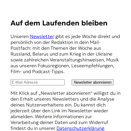
E
Auf dem Laufenden bleiben
m
Unseren
Newsletter
gibt es jede Woche direkt und
p
persönlich von der Redaktion in dein Mail-
f
Postfach: mit den Themen der Woche aus
Russland, Belarus und zum Krieg in der Ukraine
e
sowie zahlreichen Veranstaltungshinweisen, Musik
h
aus unseren Fokusregionen, Leseempfehlungen,
Film- und Podcast-Tipps.
l
u
Newsletter abonnieren
n
Mit Klick auf „Newsletter abonnieren“ willigst du in
den Erhalt unseres Newsletters und die Analyse
g
deines Nutzerverhaltens ein. Du kannst dich
e
jederzeit über den Link im Newsletter wieder
abmelden. Weitere Informationen zur
n
Verarbeitung deiner Daten und zum Widerruf
findest du in unserer
Datenschutzerklärung
.