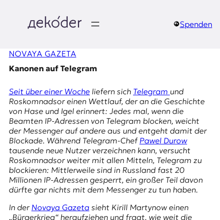
Zum
Inhalt
springen
Spenden
д
NOVAYA GAZETA
e
Kanonen auf Telegram
k
Seit über einer Woche
liefern sich
Telegram
und
o
Roskomnadsor
einen Wettlauf, der an die Geschichte
von
Hase und Igel
erinnert: Jedes mal, wenn die
d
Beamten IP-Adressen von
Telegram
blocken, weicht
der Messenger auf andere aus und entgeht damit der
e
Blockade. Während
Telegram
-Chef
Pawel Durow
tausende neue Nutzer verzeichnen kann, versucht
r
Roskomnadsor
weiter mit allen Mitteln,
Telegram
zu
blockieren: Mittlerweile sind in Russland fast 20
|
Millionen IP-Adressen gesperrt, ein großer Teil davon
dürfte gar nichts mit dem Messenger zu tun haben.
D
In der
Novaya Gazeta
sieht Kirill Martynow einen
„Bürgerkrieg“ heraufziehen und fragt, wie weit die