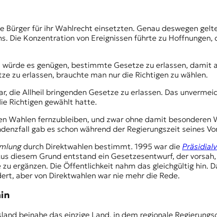
 die Bürger für ihr Wahlrecht einsetzten. Genau deswegen gel
ans. Die Konzentration von Ereignissen führte zu Hoffnungen
würde es genügen, bestimmte Gesetze zu erlassen, damit all
ze zu erlassen, brauchte man nur die Richtigen zu wählen.
r, die Allheil bringenden Gesetze zu erlassen. Das unverme
ie Richtigen gewählt hatte.
den Wahlen fernzubleiben, und zwar ohne damit besonderen Wi
enzfall gab es schon während der Regierungszeit seines Vor
mmlung
durch Direktwahlen bestimmt. 1995 war die
Präsidial
 Aus diesem Grund entstand ein Gesetzesentwurf, der vorsah
u ergänzen. Die Öffentlichkeit nahm das gleichgültig hin. 
dert, aber von Direktwahlen war nie mehr die Rede.
hin
and beinahe das einzige Land, in dem regionale Regierungs