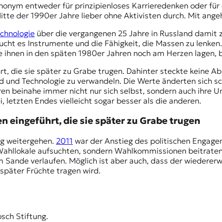
nonym entweder für prinzipienloses Karrieredenken oder für 
te der 1990er Jahre lieber ohne Aktivisten durch. Mit angeh
echnologie
über die vergangenen 25 Jahre in Russland damit zu
ucht es Instrumente und die Fähigkeit, die Massen zu lenken.
ie ihnen in den späten 1980er Jahren noch am Herzen lagen, b
t, die sie später zu Grabe trugen. Dahinter steckte keine Ab
 und Technologie zu verwandeln. Die Werte änderten sich schl
ren beinahe immer nicht nur sich selbst, sondern auch ihre
i, letzten Endes vielleicht sogar besser als die anderen.
n eingeführt, die sie später zu Grabe trugen
ig weitergehen.
2011
war der Anstieg des politischen Engag
hllokale aufsuchten, sondern Wahlkommissionen beitraten un
es im Sande verlaufen. Möglich ist aber auch, dass der wieder
 später Früchte tragen wird.
sch Stiftung.