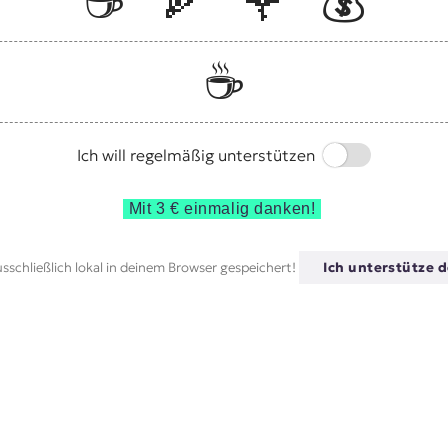
☕️
🍕
🌹
💰
☕️
Switch
Ich will regelmäßig unterstützen
Mit 3 € einmalig danken!
sschließlich lokal in deinem Browser gespeichert!
Ich unterstütze d