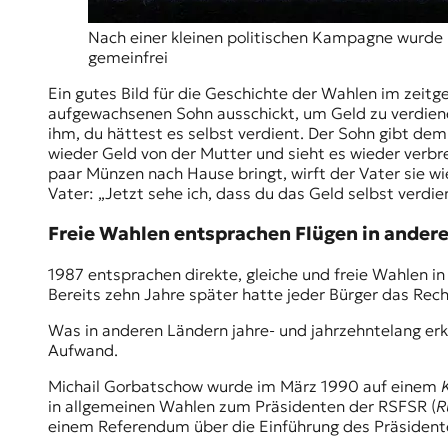
r
n
Nach einer kleinen politischen Kampagne wurde B
a
gemeinfrei
l
i
Ein gutes Bild für die Geschichte der Wahlen im zeit
s
aufgewachsenen Sohn ausschickt, um Geld zu verdienen
m
ihm, du hättest es selbst verdient. Der Sohn gibt de
u
wieder Geld von der Mutter und sieht es wieder verbre
s
paar Münzen nach Hause bringt, wirft der Vater sie wi
u
Vater: „Jetzt sehe ich, dass du das Geld selbst verdien
n
d
Freie Wahlen entsprachen Flügen in ander
M
e
1987 entsprachen direkte, gleiche und freie Wahlen in 
d
Bereits zehn Jahre später hatte jeder Bürger das Rec
i
e
Was in anderen Ländern jahre- und jahrzehntelang e
n
Aufwand.
k
o
Michail Gorbatschow wurde im März 1990 auf einem
m
in allgemeinen Wahlen zum Präsidenten der RSFSR (
R
p
einem Referendum über die Einführung des Präsiden
e