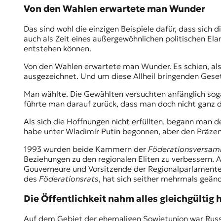
Von den Wahlen erwartete man Wunder
t
e
n
Das sind wohl die einzigen Beispiele dafür, dass sich
z
auch als Zeit eines außergewöhnlichen politischen El
z
entstehen können.
u
Von den Wahlen erwartete man Wunder. Es schien, als 
O
ausgezeichnet. Und um diese Allheil bringenden Geset
s
t
Man wählte. Die Gewählten versuchten anfänglich soga
e
führte man darauf zurück, dass man doch nicht ganz d
u
r
Als sich die Hoffnungen nicht erfüllten, begann man 
o
habe unter Wladimir Putin begonnen, aber den Präzend
p
a
1993 wurden beide Kammern der
Föderationsversa
.
Beziehungen zu den regionalen Eliten zu verbessern.
Gouverneure und Vorsitzende der Regionalparlamente z
des
Föderationsrats
, hat sich seither mehrmals geän
Die Öffentlichkeit nahm alles gleichgültig 
Auf dem Gebiet der ehemaligen Sowjetunion war Russl