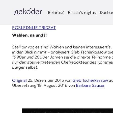
Zum
Inhalt
springen
Belarus?
Russia’s myths
Donbas
д
POSLEDNIJE TRIDZAT
e
Wahlen, na und?!
k
Stell dir vor, es sind Wahlen und keinen interessiert
o
in den Blick nimmt – analysiert Gleb Tscherkassow di
1990er und 2000er Jahren sei die direkte Teilnahme 
d
Für den stellvertretenden Chefredakteur des
Kommer
Bürger selbst.
e
Original
25. Dezember 2015
von
Gleb Tscherkassow
a
r
Übersetzung
18. August 2016
von
Barbara Sauser
|
D