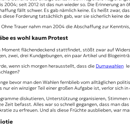
is 2004; seit 2012 ist das nun wieder so. Die Erinnerung an 
fung fällt schwer. Es gab nämlich keine. Es heißt zwar, das
diese Forderung tatsächlich gab, war sie sicherlich keine de
se: Ohne Trauer nahm man 2004 die Abschaffung zur Kenntnis
be es wohl kaum Protest
 Moment flächendeckend stattfindet, stößt zwar auf Widerst
n, zwei, drei Kundgebungen, ein paar Artikel und Blogeinträ
de, wenn sich morgen herausstellt, dass die
Dumawahlen
le
schlagen?
lange bevor man den Wahlen fernblieb vom alltäglichen poli
nur ein winziger Teil einer großen Aufgabe ist, verlor sich i
rogramme diskutieren, Unterstützung organisieren, Stimmen 
ze Zeit befasst. Alles war so schnell gegangen, dass man das
atie zu erfreuen. Und als diese Früchte ausblieben, war ma
iotie