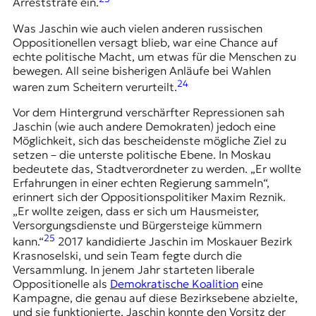
Arreststrafe ein.
Was Jaschin wie auch vielen anderen russischen
Oppositionellen versagt blieb, war eine Chance auf
echte politische Macht, um etwas für die Menschen zu
bewegen. All seine bisherigen Anläufe bei Wahlen
24
waren zum Scheitern verurteilt.
Vor dem Hintergrund verschärfter Repressionen sah
Jaschin (wie auch andere Demokraten) jedoch eine
Möglichkeit, sich das bescheidenste mögliche Ziel zu
setzen – die unterste politische Ebene. In Moskau
bedeutete das, Stadtverordneter zu werden. „Er wollte
Erfahrungen in einer echten Regierung sammeln“,
erinnert sich der Oppositionspolitiker Maxim Reznik.
„Er wollte zeigen, dass er sich um Hausmeister,
Versorgungsdienste und Bürgersteige kümmern
25
kann.“
2017 kandidierte Jaschin im Moskauer Bezirk
Krasnoselski, und sein Team fegte durch die
Versammlung. In jenem Jahr starteten liberale
Oppositionelle als
Demokratische Koalition
eine
Kampagne, die genau auf diese Bezirksebene abzielte,
und sie funktionierte. Jaschin konnte den Vorsitz der