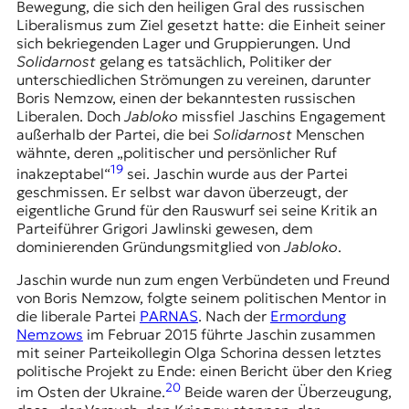
Bewegung, die sich den heiligen Gral des russischen
Liberalismus zum Ziel gesetzt hatte: die Einheit seiner
sich bekriegenden Lager und Gruppierungen. Und
Solidarnost
gelang es tatsächlich, Politiker der
unterschiedlichen Strömungen zu vereinen, darunter
Boris Nemzow, einen der bekanntesten russischen
Liberalen. Doch
Jabloko
missfiel Jaschins Engagement
außerhalb der Partei, die bei
Solidarnost
Menschen
wähnte, deren „politischer und persönlicher Ruf
19
inakzeptabel“
sei. Jaschin wurde aus der Partei
geschmissen. Er selbst war davon überzeugt, der
eigentliche Grund für den Rauswurf sei seine Kritik an
Parteiführer Grigori Jawlinski gewesen, dem
dominierenden Gründungsmitglied von
Jabloko
.
Jaschin wurde nun zum engen Verbündeten und Freund
von Boris Nemzow, folgte seinem politischen Mentor in
die liberale Partei
PARNAS
. Nach der
Ermordung
Nemzows
im Februar 2015 führte Jaschin zusammen
mit seiner Parteikollegin Olga Schorina dessen letztes
politische Projekt zu Ende: einen Bericht über den Krieg
20
im Osten der Ukraine.
Beide waren der Überzeugung,