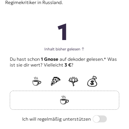
Regimekritiker in Russland.
1
Inhalt bisher gelesen
↑
Du hast schon
1 Gnose
auf dekoder gelesen.* Was
ist sie dir wert? Vielleicht
3 €
?
☕️
🍕
🌹
💰
☕️
Switch
Ich will regelmäßig unterstützen