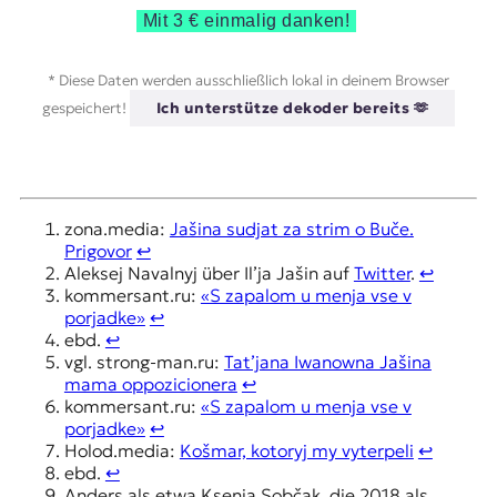
Mit 3 € einmalig danken!
* Diese Daten werden ausschließlich lokal in deinem Browser
gespeichert!
Ich unterstütze dekoder bereits 🫶
zona.media:
Jašina sudjat za strim o Buče.
Prigovor
↩︎
Aleksej Navalnyj über Il’ja Jašin auf
Twitter
.
↩︎
kommersant.ru:
«S zapalom u menja vse v
porjadke»
↩︎
ebd.
↩︎
vgl. strong-man.ru:
Tat’jana Iwanowna Jašina
mama oppozicionera
↩︎
kommersant.ru:
«S zapalom u menja vse v
porjadke»
↩︎
Holod.media:
Košmar, kotoryj my vyterpeli
↩︎
ebd.
↩︎
Anders als etwa Ksenia Sobčak, die 2018 als