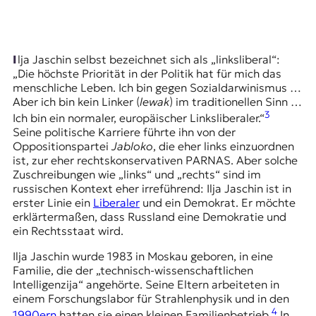
r
n
a
l
Ilja Jaschin selbst bezeichnet sich als „linksliberal“:
i
„Die höchste Priorität in der Politik hat für mich das
s
menschliche Leben. Ich bin gegen Sozialdarwinismus …
m
Aber ich bin kein Linker (
lewak
) im traditionellen Sinn …
u
3
s
Ich bin ein normaler, europäischer Linksliberaler.“
u
Seine politische Karriere führte ihn von der
n
Oppositionspartei
Jabloko
, die eher links einzuordnen
d
ist, zur eher rechtskonservativen PARNAS. Aber solche
M
Zuschreibungen wie „links“ und „rechts“ sind im
e
russischen Kontext eher irreführend: Ilja Jaschin ist in
d
erster Linie ein
Liberaler
und ein Demokrat. Er möchte
i
erklärtermaßen, dass Russland eine Demokratie und
e
ein Rechtsstaat wird.
n
Ilja Jaschin wurde 1983 in Moskau geboren, in eine
k
Familie, die der „technisch-wissenschaftlichen
o
Intelligenzija“ angehörte. Seine Eltern arbeiteten in
m
einem Forschungslabor für Strahlenphysik und in den
p
4
e
1990ern
hatten sie einen kleinen Familienbetrieb.
In