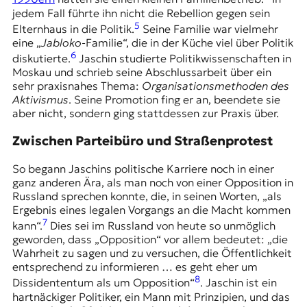
t
jedem Fall führte ihn nicht die Rebellion gegen sein
e
5
Elternhaus in die Politik.
Seine Familie war vielmehr
n
eine „
Jabloko
-Familie“, die in der
Küche
viel über Politik
z
6
diskutierte.
Jaschin studierte Politikwissenschaften in
z
Moskau und schrieb seine Abschlussarbeit über ein
u
sehr praxisnahes Thema:
Organisationsmethoden des
O
Aktivismus
. Seine Promotion fing er an, beendete sie
s
aber nicht, sondern ging stattdessen zur Praxis über.
t
e
Zwischen Parteibüro und Straßenprotest
u
r
So begann Jaschins politische Karriere noch in einer
o
ganz anderen Ära, als man noch von einer Opposition in
p
Russland sprechen konnte, die, in seinen Worten, „als
a
Ergebnis eines legalen Vorgangs an die Macht kommen
.
7
kann“.
Dies sei im Russland von heute so unmöglich
geworden, dass „Opposition“ vor allem bedeutet: „die
Wahrheit zu sagen und zu versuchen, die Öffentlichkeit
entsprechend zu informieren … es geht eher um
8
Dissidententum als um Opposition“
. Jaschin ist ein
hartnäckiger Politiker, ein Mann mit Prinzipien, und das