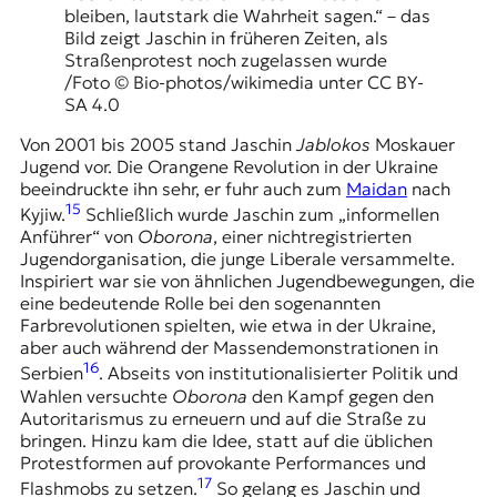
bleiben, lautstark die Wahrheit sagen.“ – das
Bild zeigt Jaschin in früheren Zeiten, als
Straßenprotest noch zugelassen wurde
/Foto © Bio-photos/wikimedia unter CC BY-
SA 4.0
Von 2001 bis 2005 stand Jaschin
Jablokos
Moskauer
Jugend vor. Die Orangene Revolution in der Ukraine
beeindruckte ihn sehr, er fuhr auch zum
Maidan
nach
15
Kyjiw.
Schließlich wurde Jaschin zum „informellen
Anführer“ von
Oborona
, einer nichtregistrierten
Jugendorganisation, die junge Liberale versammelte.
Inspiriert war sie von ähnlichen Jugendbewegungen, die
eine bedeutende Rolle bei den sogenannten
Farbrevolutionen spielten, wie etwa in der Ukraine,
aber auch während der Massendemonstrationen in
16
Serbien
. Abseits von institutionalisierter Politik und
Wahlen versuchte
Oborona
den Kampf gegen den
Autoritarismus zu erneuern und auf die Straße zu
bringen. Hinzu kam die Idee, statt auf die üblichen
Protestformen auf provokante Performances und
17
Flashmobs zu setzen.
So gelang es Jaschin und