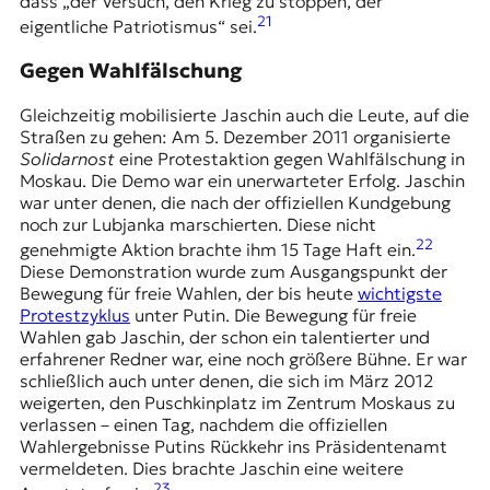
dass „der Versuch, den Krieg zu stoppen, der
21
eigentliche Patriotismus“ sei.
Gegen Wahlfälschung
Gleichzeitig mobilisierte Jaschin auch die Leute, auf die
Straßen zu gehen: Am 5. Dezember 2011 organisierte
Solidarnost
eine Protestaktion gegen Wahlfälschung in
Moskau. Die Demo war ein unerwarteter Erfolg. Jaschin
war unter denen, die nach der offiziellen Kundgebung
noch zur Lubjanka marschierten. Diese nicht
22
genehmigte Aktion brachte ihm 15 Tage Haft ein.
Diese Demonstration wurde zum Ausgangspunkt der
Bewegung für freie Wahlen, der bis heute
wichtigste
Protestzyklus
unter Putin. Die Bewegung für freie
Wahlen gab Jaschin, der schon ein talentierter und
erfahrener Redner war, eine noch größere Bühne. Er war
schließlich auch unter denen, die sich im März 2012
weigerten, den Puschkinplatz im Zentrum Moskaus zu
verlassen – einen Tag, nachdem die offiziellen
Wahlergebnisse Putins Rückkehr ins Präsidentenamt
vermeldeten. Dies brachte Jaschin eine weitere
23