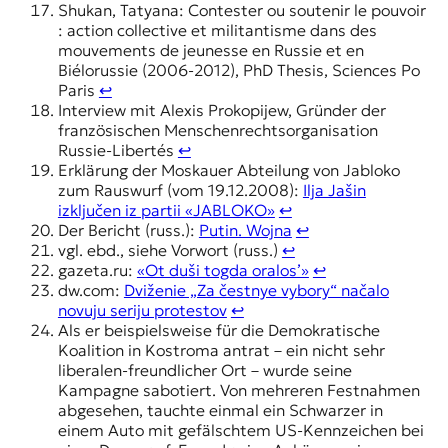
Shukan, Tatyana: Contester ou soutenir le pouvoir
: action collective et militantisme dans des
mouvements de jeunesse en Russie et en
Biélorussie (2006-2012), PhD Thesis, Sciences Po
Paris
↩︎
Interview mit Alexis Prokopijew, Gründer der
französischen Menschenrechtsorganisation
Russie-Libertés
↩︎
Erklärung der Moskauer Abteilung von Jabloko
zum Rauswurf (vom 19.12.2008):
Ilja Jašin
izključen iz partii «JABLOKO»
↩︎
Der Bericht (russ.):
Putin. Wojna
↩︎
vgl. ebd., siehe Vorwort (russ.)
↩︎
gazeta.ru:
«Ot duši togda oralos’»
↩︎
dw.com:
Dviženie „Za čestnye vybory“ načalo
novuju seriju protestov
↩︎
Als er beispielsweise für die Demokratische
Koalition in Kostroma antrat – ein nicht sehr
liberalen-freundlicher Ort – wurde seine
Kampagne sabotiert. Von mehreren Festnahmen
abgesehen, tauchte einmal ein Schwarzer in
einem Auto mit gefälschtem US-Kennzeichen bei