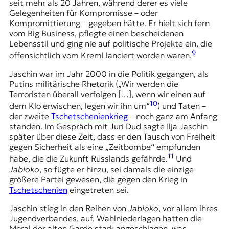
seit mehr als 20 Jahren, während derer es viele
Gelegenheiten für Kompromisse – oder
Kompromittierung – gegeben hätte. Er hielt sich fern
vom Big Business, pflegte einen bescheidenen
Lebensstil und ging nie auf politische Projekte ein, die
9
offensichtlich vom Kreml lanciert worden waren.
Jaschin war im Jahr 2000 in die Politik gegangen, als
Putins militärische Rhetorik („Wir werden die
Terroristen überall verfolgen […], wenn wir einen auf
10
dem Klo erwischen, legen wir ihn um“
) und Taten –
der zweite
Tschetschenienkrieg
– noch ganz am Anfang
standen. Im Gespräch mit Juri Dud sagte Ilja Jaschin
später über diese Zeit, dass er den Tausch von Freiheit
gegen Sicherheit als eine „Zeitbombe“ empfunden
11
habe, die die Zukunft Russlands gefährde.
Und
Jabloko
, so fügte er hinzu, sei damals die einzige
größere Partei gewesen, die gegen den Krieg in
Tschetschenien
eingetreten sei.
Jaschin stieg in den Reihen von
Jabloko
, vor allem ihres
Jugendverbandes, auf. Wahlniederlagen hatten die
Moral der alten Garde stark angeschlagen, was