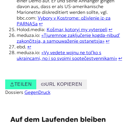
einer Demo auf. Er und seine Anhänger gingen
davon aus, dass er als US-amerikanische
Marionette diskreditiert werden sollte, vgl.
bbc.com:
Vybory v Kostrome: oživlenie iz-za
PARNASa
↩︎
Holod.media:
Košmar, kotoryj my vyterpeli
↩︎
meduza.io:
«Tjuremnoe zaključenie kogda-nibud’
zakončitsja, a samouwaženie ostanetsja»
↩︎
ebd.
↩︎
meduza.io:
«Vy vedete wojnu ne tol’ko s
ukraincami, no i so svoimi sootečestvennikami»
↩︎
TEILEN
URL KOPIEREN
Dossiers
GegenDruck
E
Auf dem Laufenden bleiben
m