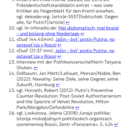
Präsidentschaftskandidatin antrat – was viele
Kritiker als Feigenblatt für den Kreml ansehen,
vgl. dekoder.org: [article-5537]Sobtschak: Gegen
alle, für Putin?[/article]
↩︎
vgl. hr-inforadio.de:
Mal diplomatisch, mal brutal
– und bislang ohne Niederlage
↩︎
vDud’ (44:45min):
Jašin – byt’ protiv Putina, no
ostavat’sja v Rossii
↩︎
vDud’ (21:37 min):
Jašin – byt’ protiv Putina, no
ostavat’sja v Rossii
↩︎
Interview mit der Politikwissenschaftlerin Tatyana
Shukan.
↩︎
Dollbaum, Jan Matti/Lallouet, Morvan/Noble, Ben
(2022): Nawalny: Seine Ziele, seine Gegner, seine
Zukunft, Hamburg
↩︎
vgl. Horvath, Robert (2012): Putin’s Preventive
Counter-Revolution: Post-Soviet Authoritarianism
and the Spectre of Velvet Revolution, Milton
Park/Abingdon/Oxfordshire
↩︎
vgl. Loskutova, Jelena (2008):Junaja politika:
Istorija molodjožnych političeskich organizacii
sovremennoj Rossii, Zentr «Panorama», S. 424
↩︎