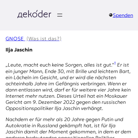
Zum
Inhalt
springen
Spenden
д
e
GNOSE
(Was ist das?)
k
Ilja Jaschin
o
1
„Leute, macht euch keine Sorgen, alles ist gut.“
Er ist
ein junger Mann, Ende 30, mit Brille und leichtem Bart,
d
ein Lächeln im Gesicht, und er wird die nächsten
achteinhalb Jahre im Gefängnis verbringen. Wenn er
e
dann entlassen wird, darf er für weitere vier Jahre kein
Internet mehr nutzen. Dieses Urteil hat ein Moskauer
r
Gericht am 9. Dezember 2022 gegen den russischen
Oppositionspolitiker Ilja Jaschin verhängt.
|
Nachdem er für mehr als 20 Jahre gegen Putin und
D
Autokratie in Russland gekämpft hat, ist für Ilja
Jaschin damit der Moment gekommen, in dem er dem
anderen bedeutenden oppositionellen Politiker