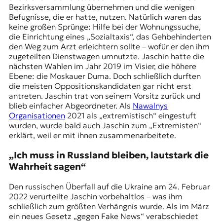
Bezirksversammlung übernehmen und die wenigen
Befugnisse, die er hatte, nutzen. Natürlich waren das
keine großen Sprünge: Hilfe bei der Wohnungssuche,
die Einrichtung eines „Sozialtaxis“, das Gehbehinderten
den Weg zum Arzt erleichtern sollte – wofür er den ihm
zugeteilten Dienstwagen umnutzte. Jaschin hatte die
nächsten Wahlen im Jahr 2019 im Visier, die höhere
Ebene: die Moskauer Duma. Doch schließlich durften
die meisten Oppositionskandidaten gar nicht erst
antreten. Jaschin trat von seinem Vorsitz zurück und
blieb einfacher Abgeordneter. Als
Nawalnys
Organisationen
2021 als „extremistisch“ eingestuft
wurden, wurde bald auch Jaschin zum „Extremisten“
erklärt, weil er mit ihnen zusammenarbeitete.
„Ich muss in Russland bleiben, lautstark die
Wahrheit sagen“
Den russischen Überfall auf die Ukraine am 24. Februar
2022 verurteilte Jaschin vorbehaltlos – was ihm
schließlich zum größten Verhängnis wurde. Als im März
ein neues
Gesetz „gegen Fake News“
verabschiedet