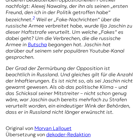
E
nachfolgt: Alexej Nawalny, der ihn als seinen „ersten
K
Freund, den ich in der Politik getroffen habe“
2
bezeichnet.
Weil er „Fake-Nachrichten“ über die
O
russische Armee verbreitet habe, wurde Ilja Jaschin zu
dieser Haftstrafe verurteilt. Um welche „Fakes“ es
D
dabei geht? Um die Verbrechen, die die russische
Armee in
Butscha
begangen hat. Jaschin hat
E
darüber auf seinem sehr populären
Youtube
-Kanal
gesprochen.
R
Der Grad der Zermürbung der Opposition ist
beachtlich in Russland. Und gleiches gilt für die Anzahl
W
der Inhaftierungen. Es ist nicht so, als sei Jaschin nicht
i
gewarnt gewesen. Als ob das politische Klima – und
s
das Schicksal seiner Mitstreiter – nicht schon genug
s
wäre, war Jaschin auch bereits mehrfach zu Strafen
e
verurteilt worden, ein eindeutiger Wink der Behörden,
n
dass er in Russland nicht länger erwünscht ist.
,
J
Original von
Morvan Lallouet
o
Übersetzung von
dekoder-Redaktion
u