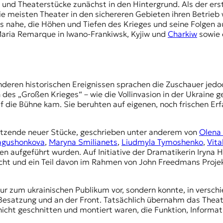
e meisten Theater in den sichereren Gebieten ihren Betrie
 es nahe, die Höhen und Tiefen des Krieges und seine Folge
aria Remarque in Iwano-Frankiwsk, Kyjiw und
Charkiw
sowie 
nderen historischen Ereignissen sprachen die Zuschauer jedoch
des „Großen Krieges“ – wie die Vollinvasion in der Ukraine 
f die Bühne kam. Sie beruhten auf eigenen, noch frischen E
utzende neuer Stücke, geschrieben unter anderem von
Olena
agushonkova
,
Maryna Smilianets
,
Liudmyla Tymoshenko
,
Vita
n aufgeführt wurden. Auf Initiative der Dramatikerin Iryna 
licht und ein Teil davon im Rahmen von John Freedmans Proje
nur zum ukrainischen Publikum vor, sondern konnte, in versch
 Besatzung und an der Front. Tatsächlich übernahm das Theat
icht geschnitten und montiert waren, die Funktion, Informa