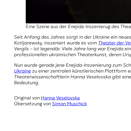
r
n
a
l
i
Eine Szene aus der
Enejida
-Inszenierug des The
s
m
Seit Anfang des Jahres sorgt in der Ukraine ein neues
u
Kotljarewsky
, inszeniert wurde es vom
Theater der V
s
Vergils – ist legendär. Viele Jahre lang war
Enejida
ein
u
professionellen ukrainischen Theaterkunst, deren Ur
n
Nun wurde gerade jene
Enejida
-Inszenierung zum Sch
d
Ukraine
zu einer zentralen künstlerischen Plattform 
M
Theaterwissenschaftlerin Hanna Veselovska gibt einen
e
Bedeutung.
d
i
e
Original von
Hanna Veselovska
n
Übersetzung von
Simon Muschick
k
o
m
p
e