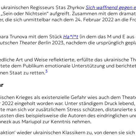
 ukrainischen Regisseurs Stas Zhyrkov
Sich waffnend gegen e
Sein oder Nichtsein“ aufgreift. Zusammen mit dem dramaturg
r, die sich unmittelbar nach dem 24. Februar 2022 an die Fro
amara Trunova mit dem Stück
Ha*l*t
(in dem das M und E aus
utschen Theater Berlin
2023, nachdem die ursprünglich gepla
edliche Art und Weise reflektierte, erfüllte das ukrainische T
leistete dem Publikum emotionale Unterstützung und berichte
3
en Staat zu retten.
hr
ischen Krieges als existenzielle Gefahr wies auch dem Theat
r 2022 eingeholt worden war. Unter ständigem Druck lebend,
llte man sich vor zusätzlichem Stress schützen, distanziert
ssten dies beispielsweise die Autoren des eindringlichen u
nezk aus Mariupol zur Kenntnis nehmen.
ktion‘ wieder ukrainischen Klassikern zu, von denen sie sich