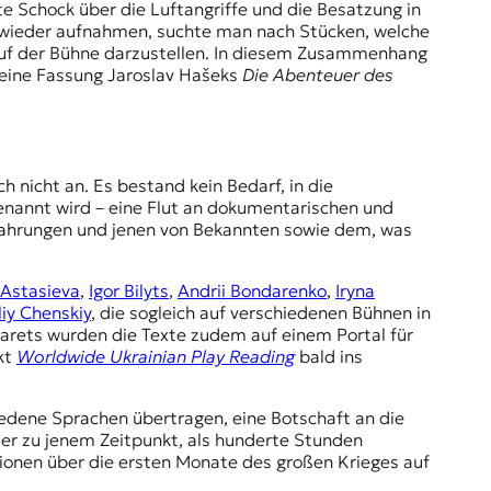
b wieder aufnahmen, suchte man nach Stücken, welche
n auf der Bühne darzustellen. In diesem Zusammenhang
eine Fassung Jaroslav Hašeks
Die Abenteuer des
 nicht an. Es bestand kein Bedarf, in die
genannt wird – eine Flut an dokumentarischen und
rfahrungen und jenen von Bekannten sowie dem, was
 Astasieva
,
Igor Bilyts
,
Andrii Bondarenko
,
Iryna
liy Chenskiy
, die sogleich auf verschiedenen Bühnen in
Harets wurden die Texte zudem auf einem Portal für
kt
Worldwide Ukrainian Play Reading
bald ins
iedene Sprachen übertragen, eine Botschaft an die
er zu jenem Zeitpunkt, als hunderte Stunden
tionen über die ersten Monate des großen Krieges auf