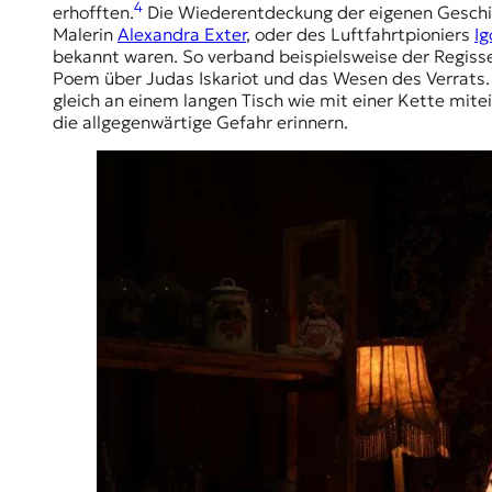
4
erhofften.
Die Wiederentdeckung der eigenen Geschich
Malerin
Alexandra Exter
, oder des Luftfahrtpioniers
Ig
bekannt waren. So verband beispielsweise der Regiss
Poem über Judas Iskariot und das Wesen des Verrats. 
gleich an einem langen Tisch wie mit einer Kette mit
die allgegenwärtige Gefahr erinnern.