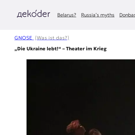
Zum
Inhalt
springen
Belarus?
Russia’s myths
Donbas
д
e
GNOSE
(Was ist das?)
k
„Die Ukraine lebt!“ – Theater im Krieg
o
d
e
r
|
D