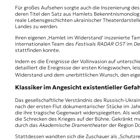
Für großes Aufsehen sorgte auch die Inszenierung des
deren Titel den Satz aus Hamlets Bekenntnismonolog „
reale Lebensgeschichten ukrainischer Theaterdarstelle
Landes zu werden.
Ihren eigenen ‚Hamlet im Widerstand‘ inszenierte T
internationalen Team des
Festivals RADAR OST
im
De
stattfinden konnte.
Indem es die Ereignisse der Vollinvasion auf unterschi
detailliert die Ereignisse der ersten Kriegswochen, 
Widerstand und dem unerbittlichen Wunsch, den eigen
Klassiker im Angesicht existentieller Gefa
Das gesellschaftliche Verständnis des Russisch-Ukrain
nach der ersten Flut dokumentarischer Stücke im Jah
die ihre tragische Gegenwart widerspiegelten. Als wo
die Schrecken des Krieges auf der Bühne. Gekränkt mu
durch das
Akademische Dramentheater
der Region Do
Stattdessen wandten sich die Zuschauer als ‚Schutzrea