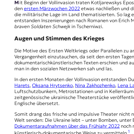
Mit Beginn der Vollinvasion traten Kotljarewskys Epos und Theaterstücke zunächst in den Hintergrund. Als der erste Schock über die Luftangriffe und die Besatzung in
t
den
ersten Märzwochen 2022
etwas nachließen und di
e
die militärische Lage im Land thematisierten. So lag
n
entstanden Inszenierungen nach Romanen von Erich M
z
braven Soldaten Schwejk
in Tscherniwzi.
z
u
Augen und Stimmen des Krieges
O
s
Die Motive des Ersten Weltkriegs oder Parallelen zu a
t
Vergangenheit einzutauchen, da seit den ersten Tagen 
e
dokumentarischkünstlerischen Texten erschien und au
u
man in den sozialen Netzwerken sah und las.
r
o
In den ersten Monaten der Vollinvasion entstanden D
p
Harets
,
Oksana Hrytsenko
,
Nina Zakhozhenko
,
Lena L
a
Luftschutzbunkern, Metrostationen und in Kellerräume
.
zeitgenössische ukrainische Theaterstücke veröffent
Englische übersetzt.
Somit drang das frische und impulsive Theater nicht 
Welt senden: Die Ukraine lebt – unter Bomben, unter
Dokumentaraufnahmen über das Frühjahr 2022
noch n
1
künstlerisch-dokumentarische Weise zu vermitteln.