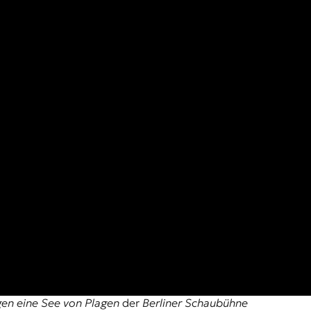
en eine See von Plagen
der
Berliner Schaubühne