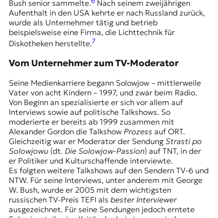
6
Bush senior sammelte.
Nach seinem zweijährigen
Aufenthalt in den USA kehrte er nach Russland zurück,
wurde als Unternehmer tätig und betrieb
beispielsweise eine Firma, die Lichttechnik für
7
Diskotheken herstellte.
Vom Unternehmer zum TV-Moderator
Seine Medienkarriere begann Solowjow – mittlerweile
Vater von acht Kindern – 1997, und zwar beim Radio.
Von Beginn an spezialisierte er sich vor allem auf
Interviews sowie auf politische Talkshows. So
moderierte er bereits ab 1999 zusammen mit
Alexander Gordon die Talkshow
Prozess
auf ORT.
Gleichzeitig war er Moderator der Sendung
Strasti po
Solowjowu
(dt.
Die Solowjow-Passion
) auf
TNT
, in der
er Politiker und Kulturschaffende interviewte.
Es folgten weitere Talkshows auf den Sendern
TV-6
und
NTW
. Für seine Interviews, unter anderem mit George
W. Bush, wurde er 2005 mit dem wichtigsten
russischen TV-Preis TEFI als
bester Interviewer
ausgezeichnet. Für seine Sendungen jedoch erntete