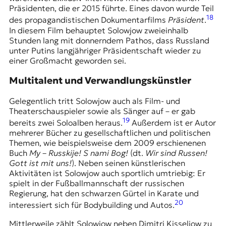
Präsidenten, die er 2015 führte. Eines davon wurde Teil
18
des propagandistischen Dokumentarfilms
Präsident
.
In diesem Film behauptet Solowjow zweieinhalb
Stunden lang mit donnerndem Pathos, dass Russland
unter Putins langjähriger Präsidentschaft wieder zu
einer Großmacht geworden sei.
Multitalent und Verwandlungskünstler
Gelegentlich tritt Solowjow auch als Film- und
Theaterschauspieler sowie als Sänger auf – er gab
19
bereits zwei Soloalben heraus.
Außerdem ist er Autor
mehrerer Bücher zu gesellschaftlichen und politischen
Themen, wie beispielsweise dem 2009 erschienenen
Buch
My – Russkije! S nami Bog!
(dt.
Wir sind Russen!
Gott ist mit uns!
). Neben seinen künstlerischen
Aktivitäten ist Solowjow auch sportlich umtriebig: Er
spielt in der Fußballmannschaft der russischen
Regierung, hat den schwarzen Gürtel in Karate und
20
interessiert sich für Bodybuilding und Autos.
Mittlerweile zählt Solowjow neben Dimitri Kisseljow zu