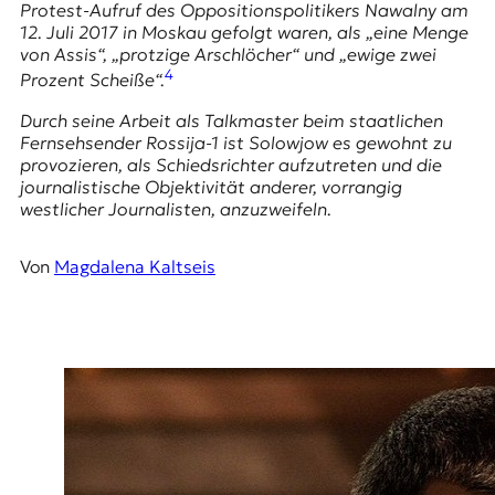
E
Protest-Aufruf des Oppositionspolitikers Nawalny am
12. Juli 2017 in Moskau gefolgt waren, als „eine Menge
K
von Assis“, „protzige Arschlöcher“ und „ewige zwei
4
O
Prozent Scheiße“.
Durch seine Arbeit als Talkmaster beim staatlichen
D
Fernsehsender
Rossija-1
ist Solowjow es gewohnt zu
provozieren, als Schiedsrichter aufzutreten und die
E
journalistische Objektivität anderer, vorrangig
westlicher Journalisten, anzuzweifeln.
R
Von
Magdalena Kaltseis
W
i
s
s
e
n
,
J
o
u