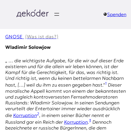
Zum
Inhalt
springen
Spenden
д
e
GNOSE
(Was ist das?)
k
Wladimir Solowjow
o
„ … die wichtigste Aufgabe, für die wir auf dieser Erde
existieren und für die allein wir leben können, ist der
d
Kampf für die Gerechtigkeit, für das, was richtig ist.
Und richtig ist, wenn du keinen bettelarmen Nachbarn
e
1
hast, […] weil du ihm zu essen gegeben hast.“
Dieser
moralische Appell kommt von einem der bekanntesten
r
und zugleich kontroversesten Fernsehmoderatoren
Russlands: Wladimir Solowjow. In seinen Sendungen
|
verurteilt der Entertainer immer wieder ausdrücklich
2
die
Korruption
, in einem seiner Bücher nennt er
D
3
Russland gar ein
Reich der
Korruption
.
Dennoch
bezeichnete er russische BürgerInnen, die dem