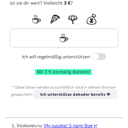
ist sie dir wert? Vielleicht
3 €
?
☕️
🍕
🌹
💰
☕️
Switch
Ich will regelmäßig unterstützen
Mit 3 € einmalig danken!
* Diese Daten werden ausschließlich lokal in deinem Browser
gespeichert!
Ich unterstütze dekoder bereits 🫶
Vsoloviev.ru:
My russkie! S nami Bog
↩︎