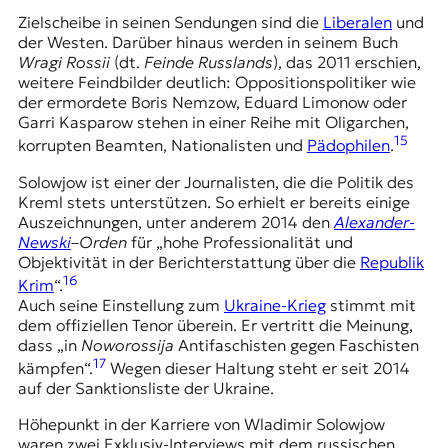
Zielscheibe in seinen Sendungen sind die
Liberalen
und
der Westen. Darüber hinaus werden in seinem Buch
Wragi Rossii
(dt.
Feinde Russlands
), das 2011 erschien,
weitere Feindbilder deutlich: Oppositionspolitiker wie
der ermordete Boris Nemzow, Eduard Limonow oder
Garri Kasparow stehen in einer Reihe mit Oligarchen,
15
korrupten Beamten, Nationalisten und
Pädophilen
.
Solowjow ist einer der Journalisten, die die Politik des
Kreml stets unterstützen. So erhielt er bereits einige
Auszeichnungen, unter anderem 2014 den
Alexander-
Newski
–
Orden
für „hohe Professionalität und
Objektivität in der Berichterstattung über die
Republik
16
Krim
“.
Auch seine Einstellung zum
Ukraine-Krieg
stimmt mit
dem offiziellen Tenor überein. Er vertritt die Meinung,
dass „in
Noworossija
Antifaschisten gegen Faschisten
17
kämpfen“.
Wegen dieser Haltung steht er seit 2014
auf der Sanktionsliste der Ukraine.
Höhepunkt in der Karriere von Wladimir Solowjow
waren zwei Exklusiv-Interviews mit dem russischen