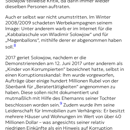
Solowjow teilweise Kritik, da darin immer wieder
dieselben Personen auftraten.
Auch er selbst war nicht unumstritten. Im Winter
2008/2009 schadeten Werbekampagnen seinem
Image: Unter anderem warb er im Internet für die
„Kabbalaschule von Wladimir Solowjow“ und für
„Magenballons“, mithilfe derer er abgenommen haben
8
soll.
2017 geriet Solowjow, nachdem er die
Demonstrierenden am 12. Juni 2017 unter anderem als
„Kinder von Korrumpierten“ bezeichnet hatte, selbst in
einen Korruptionsskandal: Ihm wurde vorgeworfen,
Aufträge über einige hundert Millionen Rubel von der
Sberbank
für „Beratertätigkeiten“ angenommen zu
haben. Diese sollen nicht dokumentiert und
mutmaßlich mit Hilfe des Ehemanns seiner Tochter
9
beschlossen worden sein.
Zudem wurde ihm seine
Leidenschaft für Immobilien zum Verhängnis: Er besitzt
mehrere Häuser und Wohnungen im Wert von über 40
Millionen Dollar – was angesichts seiner relativ
niedrigen Einkünfte als ein Hinweis auf Korruption