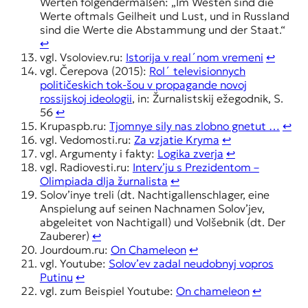
Werten folgendermaßen: „Im Westen sind die
Werte oftmals Geilheit und Lust, und in Russland
sind die Werte die Abstammung und der Staat.“
↩︎
vgl. Vsoloviev.ru:
Istorija v real´nom vremeni
↩︎
vgl. Čerepova (2015):
Rol´ televisionnych
političeskich tok-šou v propagande novoj
rossijskoj ideologii
, in: Žurnalistskij ežegodnik, S.
56
↩︎
Krupaspb.ru:
Tjomnye sily nas zlobno gnetut …
↩︎
vgl. Vedomosti.ru:
Za vzjatie Kryma
↩︎
vgl. Argumenty i fakty:
Logika zverja
↩︎
vgl. Radiovesti.ru:
Interv’ju s Prezidentom –
Olimpiada dlja žurnalista
↩︎
Solov’inye treli (dt. Nachtigallenschlager, eine
Anspielung auf seinen Nachnamen Solov’jev,
abgeleitet von Nachtigall) und Volšebnik (dt. Der
Zauberer)
↩︎
Jourdoum.ru:
On Chameleon
↩︎
vgl. Youtube:
Solov’ev zadal neudobnyj vopros
Putinu
↩︎
vgl. zum Beispiel Youtube:
On chameleon
↩︎