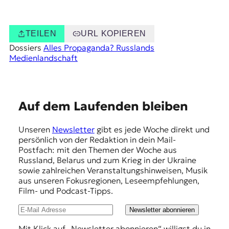
TEILEN
URL KOPIEREN
Dossiers
Alles Propaganda? Russlands
Medienlandschaft
E
Auf dem Laufenden bleiben
m
Unseren
Newsletter
gibt es jede Woche direkt und
p
persönlich von der Redaktion in dein Mail-
f
Postfach: mit den Themen der Woche aus
Russland, Belarus und zum Krieg in der Ukraine
e
sowie zahlreichen Veranstaltungshinweisen, Musik
h
aus unseren Fokusregionen, Leseempfehlungen,
Film- und Podcast-Tipps.
l
u
Newsletter abonnieren
n
Mit Klick auf „Newsletter abonnieren“ willigst du in