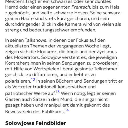
Meistens trägt er ein schwarzes oder sehr dunkles
Hemd oder einen sogenannten
Frentsch
, bis zum Hals
zugeknöpft, und weite schwarze Hosen. Seine schwarz-
grauen Haare sind stets kurz geschoren, und sein
durchdringender Blick in die Kamera wird von vielen als
streng und bedeutungsschwer empfunden.
In seinen Talkshows, in denen der Fokus auf den
aktuellsten Themen der vergangenen Woche liegt,
zeigen sich die Eloquenz, die Ironie und der Zynismus
des Moderators. Solowjow versteht es, die jeweiligen
KontrahentInnen in seinen Sendungen zu provozieren,
mit Hilfe von Wortspielen liberal gesinnte Teilnehmer
geschickt zu diffamieren, und er liebt es zu
12
polarisieren.
In seinen Büchern und Sendungen tritt er
als Vertreter traditionell-konservativer und
13
patriotischer Werte auf.
Wenn nötig, legt er seinen
Gästen auch Sätze in den Mund, die sie gar nicht
gesagt haben und manipuliert damit gekonnt das
14
Bewusstsein des Publikums.
Solowjows Feindbilder