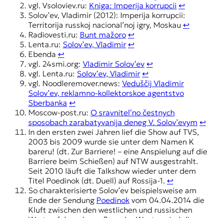
vgl. Vsoloviev.ru:
Kniga: Imperija korrupcii
↩︎
Solov’ev, Vladimir (2012): Imperija korrupcii:
Territorija russkoj nacional’noj igry, Moskau
↩︎
Radiovesti.ru:
Bunt mažoro
↩︎
Lenta.ru:
Solov’ev, Vladimir
↩︎
Ebenda
↩︎
vgl. 24smi.org:
Vladimir Solov’ev
↩︎
vgl. Lenta.ru:
Solov’ev, Vladimir
↩︎
vgl. Noodleremover.news:
Veduščij Vladimir
Solov’ev, reklamno-kollektorskoe agentstvo
Sberbanka
↩︎
Moscow-post.ru:
O sravnitel’no čestnych
sposobach zarabatyvanija deneg V. Solov’evym
↩︎
In den ersten zwei Jahren lief die Show auf TVS,
2003 bis 2009 wurde sie unter dem Namen K
bareru! (dt. Zur Barriere! – eine Anspielung auf die
Barriere beim Schießen) auf NTW ausgestrahlt.
Seit 2010 läuft die Talkshow wieder unter dem
Titel Poedinok (dt. Duell) auf Rossija-1.
↩︎
So charakterisierte Solov’ev beispielsweise am
Ende der Sendung
Poedinok
vom 04.04.2014 die
Kluft zwischen den westlichen und russischen