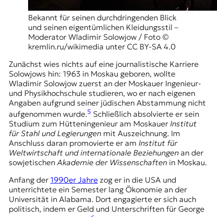
t
Bekannt für seinen durchdringenden Blick
e
und seinen eigentümlichen Kleidungsstil –
n
Moderator Wladimir Solowjow / Foto ©
z
kremlin.ru/wikimedia unter CC BY-SA 4.0
z
u
Zunächst wies nichts auf eine journalistische Karriere
O
Solowjows hin: 1963 in Moskau geboren, wollte
s
Wladimir Solowjow zuerst an der Moskauer Ingenieur-
t
und Physikhochschule studieren, wo er nach eigenen
e
Angaben aufgrund seiner jüdischen Abstammung nicht
u
5
aufgenommen wurde.
Schließlich absolvierte er sein
r
Studium zum Hütteningenieur am Moskauer
Institut
o
für Stahl und Legierungen
mit Auszeichnung. Im
p
Anschluss daran promovierte er am
Institut für
a
Weltwirtschaft und internationale Beziehungen
an der
.
sowjetischen
Akademie der Wissenschaften
in Moskau.
Anfang der
1990er Jahre
zog er in die USA und
unterrichtete ein Semester lang Ökonomie an der
Universität in Alabama. Dort engagierte er sich auch
politisch, indem er Geld und Unterschriften für George