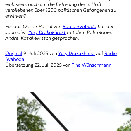
E
einlassen, auch um die Befreiung der in Haft
K
verbliebenen über 1200 politischen Gefangenen zu
erwirken?
O
Für das Online-Portal von
Radio Svaboda
hat der
Journalist
Yury Drakakhrust
mit dem Politologen
D
Andrei Kasakewitsch gesprochen.
E
Original
9. Juli 2025
von
Yury Drakakhrust
auf
Radio
R
Svaboda
Übersetzung
22. Juli 2025
von
Tina Wünschmann
W
i
s
s
e
n
,
J
o
u