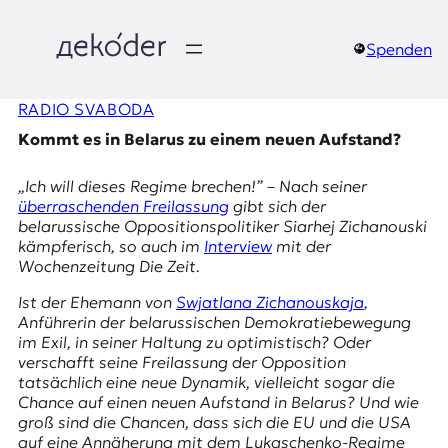
Zum
Inhalt
springen
Spenden
д
RADIO SVABODA
e
Kommt es in Belarus zu einem neuen Aufstand?
k
„Ich will dieses Regime brechen!” – Nach seiner
o
überraschenden Freilassung
gibt sich der
belarussische Oppositionspolitiker
Siarhej Zichanouski
d
kämpferisch, so auch im
Interview
mit der
Wochenzeitung
Die Zeit
.
e
Ist der Ehemann von
Swjatlana Zichanouskaja
,
r
Anführerin der belarussischen Demokratiebewegung
im Exil, in seiner Haltung zu optimistisch? Oder
|
verschafft seine Freilassung der Opposition
tatsächlich eine neue Dynamik, vielleicht sogar die
D
Chance auf einen neuen Aufstand in Belarus? Und wie
groß sind die Chancen, dass sich die EU und die USA
auf eine Annäherung mit dem Lukaschenko-Regime