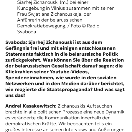
Siarhej Zichanouski (m.) bei einer
t
Kundgebung in Vilnius zusammen mit seiner
e
Frau Swjatlana Zichanouskaja, der
n
Anführerin der belarussischen
z
Demokratiebewegung. / Foto © Radio
z
Svaboda
u
O
Svaboda: Sjarhej Zichanouski ist aus dem
s
Gefängnis frei und mit einigen entschlossenen
t
Statements faktisch in die belarussische Politik
e
zurückgekehrt. Was können Sie über die Reaktion
u
der belarussischen Gesellschaft darauf sagen: die
r
Klickzahlen seiner Youtube-Videos,
o
Spendeneinnahmen, wie wurde in den sozialen
p
Netzwerken und in den Medien darüber berichtet,
a
wie reagierte die Staatspropaganda? Und was sagt
.
uns das?
Andrei Kasakewitsch:
Zichanouskis Auftauchen
brachte in alle politischen Prozesse eine neue Dynamik,
es veränderte die Kommunikation innerhalb der
demokratischen Kräfte. Wir beobachten teils ein
großes Interesse an seinen Interviews und Äußerungen.