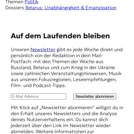
Themen
Politik
Dossiers
Belarus: Unabhängigkeit & Emanzipation
E
Auf dem Laufenden bleiben
m
Unseren
Newsletter
gibt es jede Woche direkt und
p
persönlich von der Redaktion in dein Mail-
f
Postfach: mit den Themen der Woche aus
Russland, Belarus und zum Krieg in der Ukraine
e
sowie zahlreichen Veranstaltungshinweisen, Musik
h
aus unseren Fokusregionen, Leseempfehlungen,
Film- und Podcast-Tipps.
l
u
Newsletter abonnieren
n
Mit Klick auf „Newsletter abonnieren“ willigst du in
den Erhalt unseres Newsletters und die Analyse
g
deines Nutzerverhaltens ein. Du kannst dich
e
jederzeit über den Link im Newsletter wieder
abmelden. Weitere Informationen zur