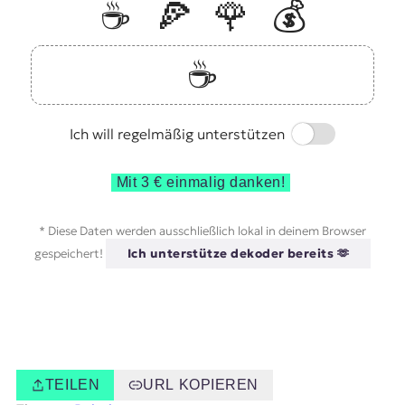
☕️
🍕
🌹
💰
☕️
Switch
Ich will regelmäßig unterstützen
Mit 3 € einmalig danken!
* Diese Daten werden ausschließlich lokal in deinem Browser
gespeichert!
Ich unterstütze dekoder bereits 🫶
TEILEN
URL KOPIEREN