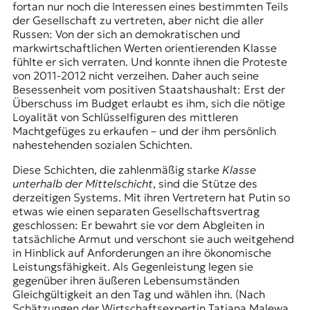
fortan nur noch die Interessen eines bestimmten Teils
der Gesellschaft zu vertreten, aber nicht die aller
Russen: Von der sich an demokratischen und
markwirtschaftlichen Werten orientierenden Klasse
fühlte er sich verraten. Und konnte ihnen die Proteste
von 2011-2012 nicht verzeihen. Daher auch seine
Besessenheit vom positiven Staatshaushalt: Erst der
Überschuss im Budget erlaubt es ihm, sich die nötige
Loyalität von Schlüsselfiguren des mittleren
Machtgefüges zu erkaufen – und der ihm persönlich
nahestehenden sozialen Schichten.
Diese Schichten, die zahlenmäßig starke
Klasse
unterhalb der Mittelschicht
, sind die Stütze des
derzeitigen Systems. Mit ihren Vertretern hat Putin so
etwas wie einen separaten Gesellschaftsvertrag
geschlossen: Er bewahrt sie vor dem Abgleiten in
tatsächliche Armut und verschont sie auch weitgehend
in Hinblick auf Anforderungen an ihre ökonomische
Leistungsfähigkeit. Als Gegenleistung legen sie
gegenüber ihren äußeren Lebensumständen
Gleichgültigkeit an den Tag und wählen ihn. (Nach
Schätzungen der Wirtschaftsexpertin Tatjana Malewa