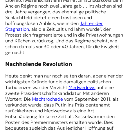
Literaturwissenschaftlerin Marietta Tschudakowa dem
r
Ancien Régime noch zwei Jahre gab … Inzwischen sind
n
drei Jahre vergangen, das ehemalige politische
a
Schlachtfeld bietet einen trostlosen und
l
hoffnungslosen Anblick, wie in den
Jahren der
i
Stagnation
, als die Zeit „alt und lahm wurde“, der
s
Protest sich fragmentierte und in die Privatwohnungen
m
und Küchen zurückzog. Und das Regime scheint, wie
u
schon damals vor 30 oder 40 Jahren, für die Ewigkeit
s
gemacht.
u
n
Nachholende Revolution
d
M
Heute denkt man nur noch selten daran, aber einer der
e
wichtigsten Gründe für die damaligen politischen
d
Turbulenzen war der Verzicht
Medwedews
auf eine
i
zweite Präsidentschaftskandidatur. Mit anderen
e
Worten: Die
Machtrochade
vom September 2011, als
n
verkündet wurde, dass Putin ins Präsidentenamt
k
zurückkehren und Medwedew als eine Art
o
Entschädigung für seine Zeit als Sesselwärmer den
m
Posten des Premierministers erhalten würde. Dies
p
bedeutete zugleich das Aus jeglicher Hoffnung auf
e