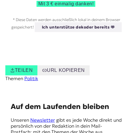
Mit 3 € einmalig danken!
* Diese Daten werden ausschließlich lokal in deinem Browser
gespeichert!
Ich unterstütze dekoder bereits 🫶
TEILEN
URL KOPIEREN
Themen
Politik
E
Auf dem Laufenden bleiben
m
Unseren
Newsletter
gibt es jede Woche direkt und
p
persönlich von der Redaktion in dein Mail-
f
Postfach: mit den Themen der Woche aus