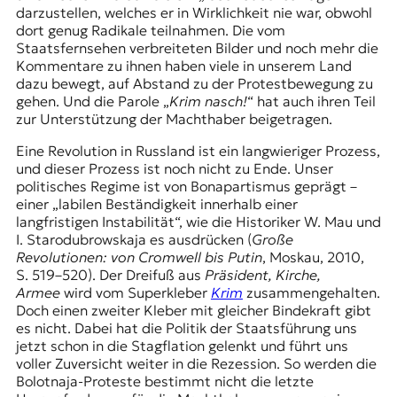
darzustellen, welches er in Wirklichkeit nie war, obwohl
dort genug Radikale teilnahmen. Die vom
Staatsfernsehen verbreiteten Bilder und noch mehr die
Kommentare zu ihnen haben viele in unserem Land
dazu bewegt, auf Abstand zu der Protestbewegung zu
gehen. Und die Parole „
Krim nasch!
“ hat auch ihren Teil
zur Unterstützung der Machthaber beigetragen.
Eine Revolution in Russland ist ein langwieriger Prozess,
und dieser Prozess ist noch nicht zu Ende. Unser
politisches Regime ist von Bonapartismus geprägt –
einer „labilen Beständigkeit innerhalb einer
langfristigen Instabilität“, wie die Historiker W. Mau und
I. Starodubrowskaja es ausdrücken (
Große
Revolutionen: von Cromwell bis Putin
, Moskau, 2010,
S. 519–520). Der Dreifuß aus
Präsident, Kirche,
Armee
wird vom Superkleber
Krim
zusammengehalten.
Doch einen zweiter Kleber mit gleicher Bindekraft gibt
es nicht. Dabei hat die Politik der Staatsführung uns
jetzt schon in die Stagflation gelenkt und führt uns
voller Zuversicht weiter in die Rezession. So werden die
Bolotnaja-Proteste bestimmt nicht die letzte