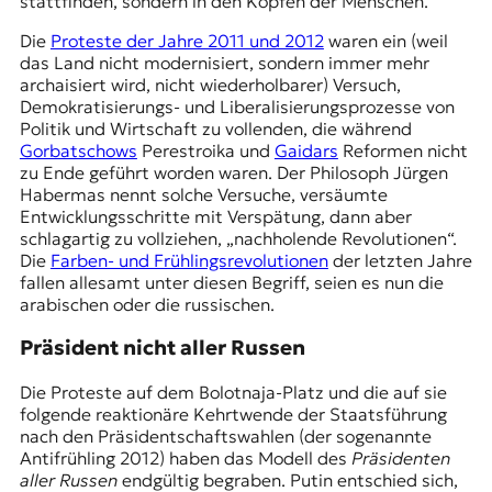
stattfinden, sondern in den Köpfen der Menschen.
Die
Proteste der Jahre 2011 und 2012
waren ein (weil
das Land nicht modernisiert, sondern immer mehr
archaisiert wird, nicht wiederholbarer) Versuch,
Demokratisierungs- und Liberalisierungsprozesse von
Politik und Wirtschaft zu vollenden, die während
Gorbatschows
Perestroika und
Gaidars
Reformen nicht
zu Ende geführt worden waren. Der Philosoph Jürgen
Habermas nennt solche Versuche, versäumte
Entwicklungsschritte mit Verspätung, dann aber
schlagartig zu vollziehen, „nachholende Revolutionen“.
Die
Farben- und Frühlingsrevolutionen
der letzten Jahre
fallen allesamt unter diesen Begriff, seien es nun die
arabischen oder die russischen.
Präsident nicht aller Russen
Die Proteste auf dem Bolotnaja-Platz und die auf sie
folgende reaktionäre Kehrtwende der Staatsführung
nach den Präsidentschaftswahlen (der sogenannte
Antifrühling 2012) haben das Modell des
Präsidenten
aller Russen
endgültig begraben. Putin entschied sich,