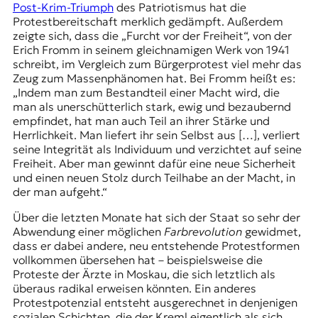
Post-Krim-Triumph
des Patriotismus hat die
Protestbereitschaft merklich gedämpft. Außerdem
zeigte sich, dass die „Furcht vor der Freiheit“, von der
Erich Fromm in seinem gleichnamigen Werk von 1941
schreibt, im Vergleich zum Bürgerprotest viel mehr das
Zeug zum Massenphänomen hat. Bei Fromm heißt es:
„Indem man zum Bestandteil einer Macht wird, die
man als unerschütterlich stark, ewig und bezaubernd
empfindet, hat man auch Teil an ihrer Stärke und
Herrlichkeit. Man liefert ihr sein Selbst aus […], verliert
seine Integrität als Individuum und verzichtet auf seine
Freiheit. Aber man gewinnt dafür eine neue Sicherheit
und einen neuen Stolz durch Teilhabe an der Macht, in
der man aufgeht.“
Über die letzten Monate hat sich der Staat so sehr der
Abwendung einer möglichen
Farbrevolution
gewidmet,
dass er dabei andere, neu entstehende Protestformen
vollkommen übersehen hat – beispielsweise die
Proteste der Ärzte in Moskau, die sich letztlich als
überaus radikal erweisen könnten. Ein anderes
Protestpotenzial entsteht ausgerechnet in denjenigen
sozialen Schichten, die der Kreml eigentlich als sich