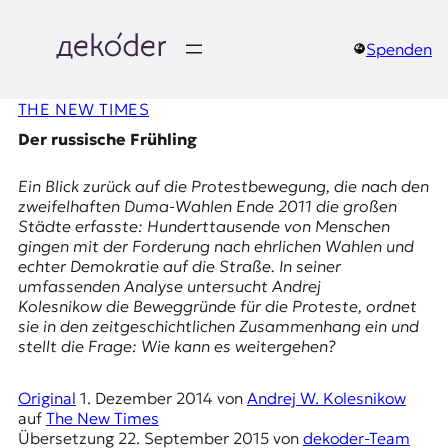
Zum
Inhalt
springen
Spenden
д
THE NEW TIMES
e
Der russische Frühling
k
Ein Blick zurück auf die Protestbewegung, die nach den
o
zweifelhaften Duma-Wahlen Ende 2011 die großen
Städte erfasste: Hunderttausende von Menschen
d
gingen mit der Forderung nach ehrlichen Wahlen und
echter Demokratie auf die Straße. In seiner
e
umfassenden Analyse untersucht Andrej
Kolesnikow die Beweggründe für die Proteste, ordnet
r
sie in den zeitgeschichtlichen Zusammenhang ein und
stellt die Frage: Wie kann es weitergehen?
|
Original
1. Dezember 2014
von
Andrej W. Kolesnikow
D
auf
The New Times
Übersetzung
22. September 2015
von
dekoder-Team