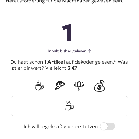
Herausforderung für die Machthaber gewesen sein.
1
Inhalt bisher gelesen
↑
Du hast schon
1 Artikel
auf dekoder gelesen.* Was
ist er dir wert? Vielleicht
3 €
?
☕️
🍕
🌹
💰
☕️
Switch
Ich will regelmäßig unterstützen