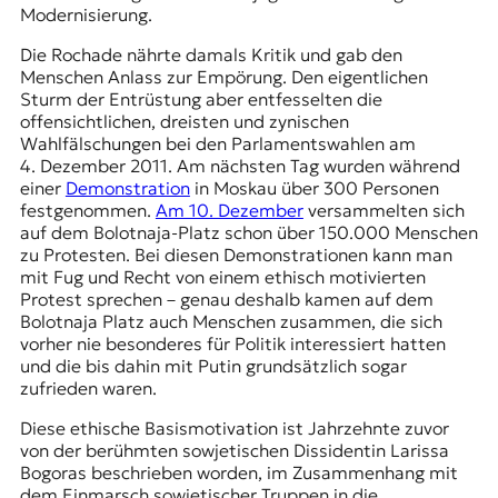
Modernisierung.
t
e
Die Rochade nährte damals Kritik und gab den
n
Menschen Anlass zur Empörung. Den eigentlichen
z
Sturm der Entrüstung aber entfesselten die
z
offensichtlichen, dreisten und zynischen
u
Wahlfälschungen bei den Parlamentswahlen am
O
4. Dezember 2011. Am nächsten Tag wurden während
s
einer
Demonstration
in Moskau über 300 Personen
t
festgenommen.
Am 10. Dezember
versammelten sich
e
auf dem Bolotnaja-Platz schon über 150.000 Menschen
u
zu Protesten. Bei diesen Demonstrationen kann man
r
mit Fug und Recht von einem ethisch motivierten
o
Protest sprechen – genau deshalb kamen auf dem
p
Bolotnaja Platz auch Menschen zusammen, die sich
a
vorher nie besonderes für Politik interessiert hatten
.
und die bis dahin mit Putin grundsätzlich sogar
zufrieden waren.
Diese ethische Basismotivation ist Jahrzehnte zuvor
von der berühmten sowjetischen Dissidentin Larissa
Bogoras beschrieben worden, im Zusammenhang mit
dem Einmarsch sowjetischer Truppen in die