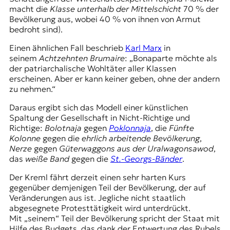
macht die
Klasse unterhalb der Mittelschicht
70 % der
Bevölkerung aus, wobei 40 % von ihnen von Armut
bedroht sind).
Einen ähnlichen Fall beschrieb
Karl Marx
in
seinem
Achtzehnten Brumaire
: „Bonaparte möchte als
der patriarchalische Wohltäter aller Klassen
erscheinen. Aber er kann keiner geben, ohne der andern
zu nehmen.“
Daraus ergibt sich das Modell einer künstlichen
Spaltung der Gesellschaft in Nicht-Richtige und
Richtige:
Bolotnaja
gegen
Poklonnaja
, die
Fünfte
Kolonne
gegen die
ehrlich arbeitende Bevölkerung
,
Nerze
gegen
Güterwaggons aus der Uralwagonsawod
,
das
weiße Band
gegen die
St.-Georgs-Bänder
.
Der Kreml fährt derzeit einen sehr harten Kurs
gegenüber demjenigen Teil der Bevölkerung, der auf
Veränderungen aus ist. Jegliche nicht staatlich
abgesegnete Protesttätigkeit wird unterdrückt.
Mit „seinem“ Teil der Bevölkerung spricht der Staat mit
Hilfe des Budgets, das dank der Entwertung des Rubels