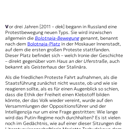
E
K
O
Vor drei Jahren [2011 –
dek
] begann in Russland eine
D
Protestbewegung neuen Typs. Sie wird inzwischen
allgemein die
Bolotnaja-Bewegung
genannt, benannt
E
nach dem
Bolotnaja-Platz
in der Moskauer Innenstadt,
auf dem die ersten großen Proteste stattfanden.
R
Dieser Platz befindet sich – welch Ironie der Geschichte
– direkt gegenüber vom
Haus an der Uferstraße
, auch
bekannt als
Geisterhaus
der Stalinära.
W
Als die friedlichen Proteste Fahrt aufnahmen, als die
i
Staatsführung zunächst nicht wusste, ob und wie sie
s
reagieren sollte, als es für einen Augenblick so schien,
s
dass die Ethik der Freiheit einen Klebstoff bilden
e
könnte, der das Volk wieder vereint, wurde auf den
n
Versammlungen der Oppositionsführer und der
,
Intelligenzija nur um eine Frage gestritten: Wie lange
J
wird das Putin-Regime noch durchhalten? Es ist vielen
o
noch im Gedächtnis, wie auf einer dieser Sitzungen die
u