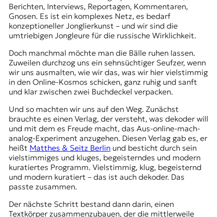
r
Berichten, Interviews, Reportagen, Kommentaren,
n
Gnosen. Es ist ein komplexes Netz, es bedarf
a
konzeptioneller Jonglierkunst – und wir sind die
l
umtriebigen Jongleure für die russische Wirklichkeit.
i
s
Doch manchmal möchte man die Bälle ruhen lassen.
m
Zuweilen durchzog uns ein sehnsüchtiger Seufzer, wenn
u
wir uns ausmalten, wie wir das, was wir hier vielstimmig
s
in den Online-Kosmos schicken, ganz ruhig und sanft
u
und klar zwischen zwei Buchdeckel verpacken.
n
d
Und so machten wir uns auf den Weg. Zunächst
M
brauchte es einen Verlag, der versteht, was dekoder will
e
und mit dem es Freude macht, das Aus-online-mach-
d
analog-Experiment anzugehen. Diesen Verlag gab es, er
i
heißt
Matthes & Seitz Berlin
und besticht durch sein
e
vielstimmiges und kluges, begeisterndes und modern
n
kuratiertes Programm. Vielstimmig, klug, begeisternd
k
und modern kuratiert – das ist auch dekoder. Das
o
passte zusammen.
m
Der nächste Schritt bestand dann darin, einen
p
Textkörper zusammenzubauen, der die mittlerweile
e