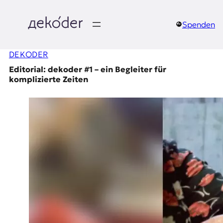
Zum
Inhalt
springen
Spenden
д
DEKODER
e
Editorial: dekoder #1 – ein Begleiter für
k
komplizierte Zeiten
o
d
e
r
|
D