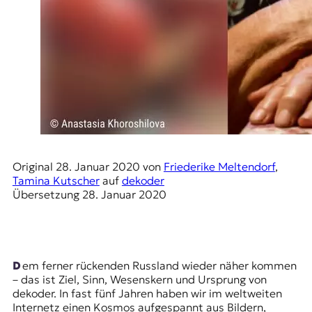
E
K
O
D
E
R
Original
28. Januar 2020
von
Friederike Meltendorf
,
W
Tamina Kutscher
auf
dekoder
i
Übersetzung
28. Januar 2020
s
s
e
n
,
Dem ferner rückenden Russland wieder näher kommen
J
– das ist Ziel, Sinn, Wesenskern und Ursprung von
o
dekoder. In fast fünf Jahren haben wir im weltweiten
u
Internetz einen Kosmos aufgespannt aus Bildern,