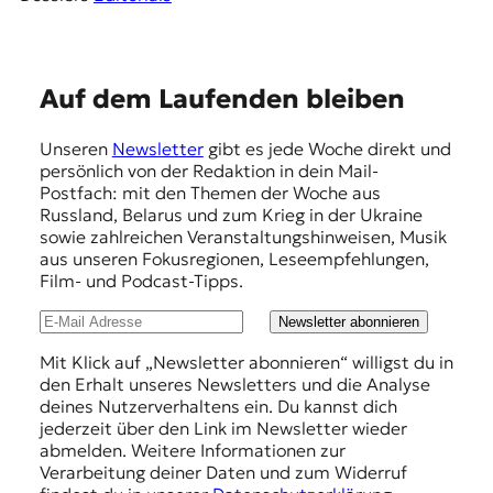
E
Auf dem Laufenden bleiben
m
Unseren
Newsletter
gibt es jede Woche direkt und
p
persönlich von der Redaktion in dein Mail-
f
Postfach: mit den Themen der Woche aus
Russland, Belarus und zum Krieg in der Ukraine
e
sowie zahlreichen Veranstaltungshinweisen, Musik
h
aus unseren Fokusregionen, Leseempfehlungen,
Film- und Podcast-Tipps.
l
u
Newsletter abonnieren
n
Mit Klick auf „Newsletter abonnieren“ willigst du in
den Erhalt unseres Newsletters und die Analyse
g
deines Nutzerverhaltens ein. Du kannst dich
e
jederzeit über den Link im Newsletter wieder
abmelden. Weitere Informationen zur
n
Verarbeitung deiner Daten und zum Widerruf