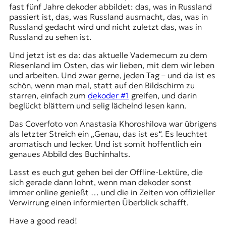
fast fünf Jahre dekoder abbildet: das, was in Russland
t
passiert ist, das, was Russland ausmacht, das, was in
e
Russland gedacht wird und nicht zuletzt das, was in
n
Russland zu sehen ist.
z
z
Und jetzt ist es da: das aktuelle Vademecum zu dem
u
Riesenland im Osten, das wir lieben, mit dem wir leben
O
und arbeiten. Und zwar gerne, jeden Tag – und da ist es
s
schön, wenn man mal, statt auf den Bildschirm zu
t
starren, einfach zum
dekoder #1
greifen, und darin
e
beglückt blättern und selig lächelnd lesen kann.
u
r
Das Coverfoto von Anastasia Khoroshilova war übrigens
o
als letzter Streich ein „Genau, das ist es“. Es leuchtet
p
aromatisch und lecker. Und ist somit hoffentlich ein
a
genaues Abbild des Buchinhalts.
.
Lasst es euch gut gehen bei der Offline-Lektüre, die
sich gerade dann lohnt, wenn man dekoder sonst
immer online genießt … und die in Zeiten von offizieller
Verwirrung einen informierten Überblick schafft.
Have a good read!