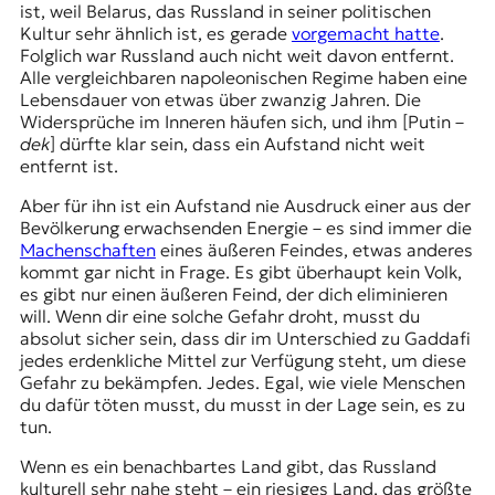
ist, weil Belarus, das Russland in seiner politischen
Kultur sehr ähnlich ist, es gerade
vorgemacht hatte
.
Folglich war Russland auch nicht weit davon entfernt.
Alle vergleichbaren napoleonischen Regime haben eine
Lebensdauer von etwas über zwanzig Jahren. Die
Widersprüche im Inneren häufen sich, und ihm [Putin –
dek
] dürfte klar sein, dass ein Aufstand nicht weit
entfernt ist.
Aber für ihn ist ein Aufstand nie Ausdruck einer aus der
Bevölkerung erwachsenden Energie – es sind immer die
Machenschaften
eines äußeren Feindes, etwas anderes
kommt gar nicht in Frage. Es gibt überhaupt kein Volk,
es gibt nur einen äußeren Feind, der dich eliminieren
will. Wenn dir eine solche Gefahr droht, musst du
absolut sicher sein, dass dir im Unterschied zu Gaddafi
jedes erdenkliche Mittel zur Verfügung steht, um diese
Gefahr zu bekämpfen. Jedes. Egal, wie viele Menschen
du dafür töten musst, du musst in der Lage sein, es zu
tun.
Wenn es ein benachbartes Land gibt, das Russland
kulturell sehr nahe steht – ein riesiges Land, das größte