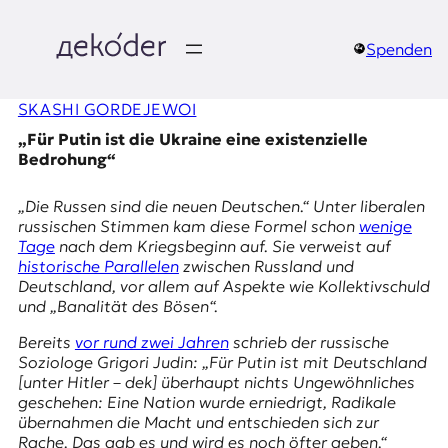
Zum
Inhalt
springen
Spenden
д
SKASHI GORDEJEWOI
e
„Für Putin ist die Ukraine eine existenzielle
k
Bedrohung“
o
„Die Russen sind die neuen Deutschen.“ Unter liberalen
russischen Stimmen kam diese Formel schon
wenige
d
Tage
nach dem Kriegsbeginn auf. Sie verweist auf
historische Parallelen
zwischen Russland und
e
Deutschland, vor allem auf Aspekte wie Kollektivschuld
und „Banalität des Bösen“.
r
Bereits
vor rund zwei Jahren
schrieb der russische
|
Soziologe Grigori Judin: „Für Putin ist mit Deutschland
[unter Hitler –
dek
] überhaupt nichts Ungewöhnliches
D
geschehen: Eine Nation wurde erniedrigt, Radikale
übernahmen die Macht und entschieden sich zur
Rache. Das gab es und wird es noch öfter geben.“