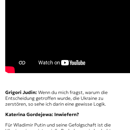
t
e
n
z
z
u
O
s
t
e
u
r
o
p
a
.
Grigori Judin:
Wenn du mich fragst, warum die
Entscheidung getroffen wurde, die Ukraine zu
zerstören, so sehe ich darin eine gewisse Logik.
Katerina Gordejewa: Inwiefern?
Für Wladimir Putin und seine Gefolgschaft ist die