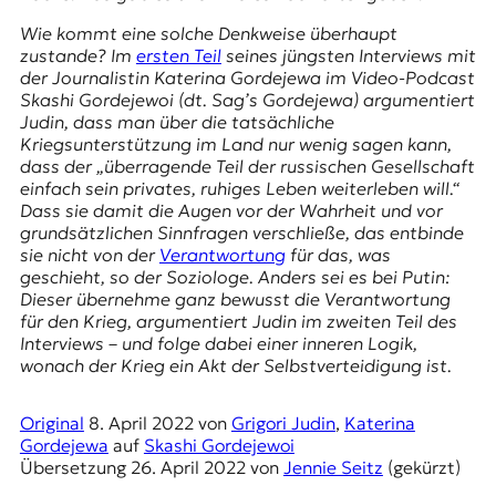
E
Wie kommt eine solche Denkweise überhaupt
K
zustande? Im
ersten Teil
seines jüngsten Interviews mit
der Journalistin Katerina Gordejewa im Video-Podcast
O
Skashi Gordejewoi
(dt. Sag’s Gordejewa) argumentiert
Judin, dass man über die tatsächliche
D
Kriegsunterstützung im Land nur wenig sagen kann,
dass der „überragende Teil der russischen Gesellschaft
E
einfach sein privates, ruhiges Leben weiterleben will.“
Dass sie damit die Augen vor der Wahrheit und vor
R
grundsätzlichen Sinnfragen verschließe, das entbinde
sie nicht von der
Verantwortung
für das, was
geschieht, so der Soziologe. Anders sei es bei Putin:
W
Dieser übernehme ganz bewusst die Verantwortung
i
für den Krieg, argumentiert Judin im zweiten Teil des
s
Interviews – und folge dabei einer inneren Logik,
s
wonach der Krieg ein Akt der Selbstverteidigung ist.
e
n
,
Original
8. April 2022
von
Grigori Judin
,
Katerina
J
Gordejewa
auf
Skashi Gordejewoi
o
Übersetzung
26. April 2022
von
Jennie Seitz
(gekürzt)
u