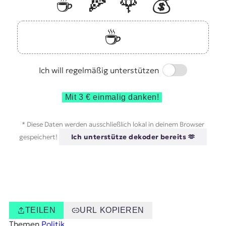
☕️
🍕
🌹
💰
☕️
Switch
Ich will regelmäßig unterstützen
Mit 3 € einmalig danken!
* Diese Daten werden ausschließlich lokal in deinem Browser
gespeichert!
Ich unterstütze dekoder bereits 🫶
TEILEN
URL KOPIEREN
Themen
Politik