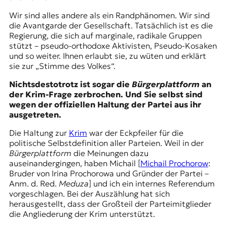
Wir sind alles andere als ein Randphänomen. Wir sind
die Avantgarde der Gesellschaft. Tatsächlich ist es die
Regierung, die sich auf marginale, radikale Gruppen
stützt –
pseudo-orthodoxe Aktivisten
,
Pseudo-Kosaken
und so weiter. Ihnen erlaubt sie, zu wüten und erklärt
sie zur „Stimme des Volkes“.
Nichtsdestotrotz ist sogar die
Bürgerplattform
an
der Krim-Frage zerbrochen. Und Sie selbst sind
wegen der offiziellen Haltung der Partei aus ihr
ausgetreten.
Die Haltung zur
Krim
war der Eckpfeiler für die
politische Selbstdefinition aller Parteien. Weil in der
Bürgerplattform
die Meinungen dazu
auseinandergingen, haben Michail [
Michail Prochorow
:
Bruder von Irina Prochorowa und Gründer der Partei –
Anm. d. Red.
Meduza
] und ich ein internes Referendum
vorgeschlagen. Bei der Auszählung hat sich
herausgestellt, dass der Großteil der Parteimitglieder
die Angliederung der Krim unterstützt.