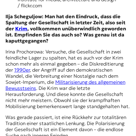
t
/ flickr.com
e
Ilja Scheguljow: Man hat den Eindruck, dass die
n
Spaltung der Gesellschaft in letzter Zeit, also seit
z
der
Krim
, vollkommen unüberwindlich geworden
z
ist. Empfinden Sie das auch so? Was genau ist da
u
kaputtgegangen?
O
s
Irina Prochorowa: Versuche, die Gesellschaft in zwei
t
feindliche Lager zu spalten, hat es auch vor der Krim
e
schon mehr als einmal gegeben – die Diskreditierung
u
der
1990er
, der Angriff auf den demokratischen
r
Wandel, die Verbreitung einer Nostalgie nach dem
o
Sowjet-Imperium, die
Militarisierung des allgemeinen
p
Bewusstseins
. Die Krim war die letzte
a
Herausforderung. Und diese konnte die Gesellschaft
.
nicht mehr meistern. Obwohl sie der krampfhaften
Mobilisierung bemerkenswert lange standgehalten hat.
Was gerade passiert, ist eine Rückkehr zur totalitären
Tradition einer staatlichen Lenkung. Die Polarisierung
der Gesellschaft ist ein Element davon – die endlose
Suche nach inneren Feinden.