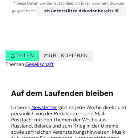
* Diese Daten werden ausschließlich lokal in deinem Browser
gespeichert!
Ich unterstütze dekoder bereits 🫶
TEILEN
URL KOPIEREN
Themen
Gesellschaft
E
Auf dem Laufenden bleiben
m
Unseren
Newsletter
gibt es jede Woche direkt und
p
persönlich von der Redaktion in dein Mail-
f
Postfach: mit den Themen der Woche aus
Russland, Belarus und zum Krieg in der Ukraine
e
sowie zahlreichen Veranstaltungshinweisen, Musik
aus unseren Fokusregionen, Leseempfehlungen,