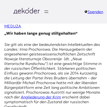
Zum
Inhalt
springen
Spenden
д
MEDUZA
e
„Wir haben lange genug stillgehalten“
k
Sie gilt als eine der bedeutendsten Intellektuellen des
o
Landes:
Irina Prochorowa
. Die Herausgeberin der
angesehenen geisteswissenschaftlichen Zeitschrift
d
Nowoje literaturnoje Obosrenije
(dt. „Neue
literarische Rundschau“) ist eine gewichtige Stimme in
e
der russischen Öffentlichkeit. Stärkeren politischen
Einfluss gewann Prochorowa, als sie 2014 kurzzeitig
r
die Leitung der Partei ihres Bruders übernahm – der
Milliardär Michail Prochorow hatte mit der liberalen
|
Bürgerplattform
eine Zeit lang politische Ambitionen
signalisiert. Prochorowas Austritt nur wenige Monate
D
nach der
Angliederung der Krim
erscheint dabei
symptomatisch für den Zustand der russischen
Gesellschaft.