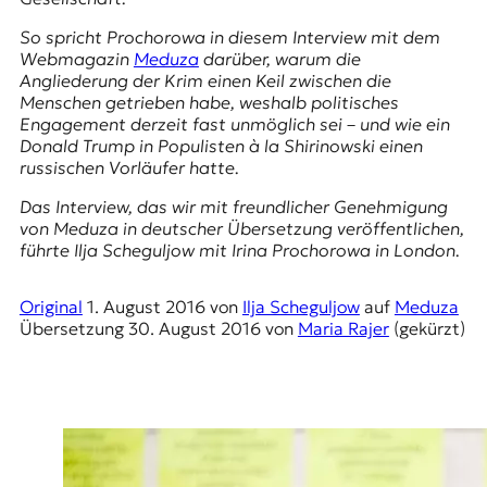
E
K
So spricht Prochorowa in diesem Interview mit dem
Webmagazin
Meduza
darüber, warum die
O
Angliederung der Krim
einen Keil zwischen die
Menschen getrieben habe, weshalb politisches
D
Engagement derzeit fast unmöglich sei – und wie ein
Donald Trump in Populisten à la Shirinowski einen
E
russischen Vorläufer hatte.
Das Interview, das wir mit freundlicher Genehmigung
R
von
Meduza
in deutscher Übersetzung veröffentlichen,
führte Ilja Scheguljow mit Irina Prochorowa in London.
W
i
Original
1. August 2016
von
Ilja Scheguljow
auf
Meduza
s
Übersetzung
30. August 2016
von
Maria Rajer
(gekürzt)
s
e
n
,
J
o
u