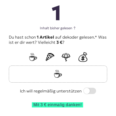
1
Inhalt bisher gelesen
↑
Du hast schon
1 Artikel
auf dekoder gelesen.* Was
ist er dir wert? Vielleicht
3 €
?
☕️
🍕
🌹
💰
☕️
Switch
Ich will regelmäßig unterstützen
Mit 3 € einmalig danken!