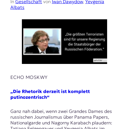
In
Gesellschaft
von
Iwan Dawydow
,
Yevgenia
Albats
ECHO MOSKWY
„Die Rhetorik derzeit ist komplett
putinozentrisch“
Ganz nah dabei, wenn zwei Grandes Dames des
russischen Journalismus über Panama Papers,
Nationalgarde und Nagorny Karabach plaudern:
Tatjana Felgengauer und Yevgenia Albats im