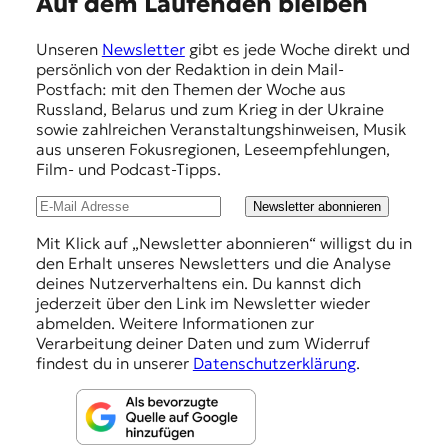
E
Auf dem Laufenden bleiben
m
Unseren
Newsletter
gibt es jede Woche direkt und
p
persönlich von der Redaktion in dein Mail-
f
Postfach: mit den Themen der Woche aus
Russland, Belarus und zum Krieg in der Ukraine
e
sowie zahlreichen Veranstaltungshinweisen, Musik
h
aus unseren Fokusregionen, Leseempfehlungen,
Film- und Podcast-Tipps.
l
u
Newsletter abonnieren
n
Mit Klick auf „Newsletter abonnieren“ willigst du in
den Erhalt unseres Newsletters und die Analyse
g
deines Nutzerverhaltens ein. Du kannst dich
e
jederzeit über den Link im Newsletter wieder
abmelden. Weitere Informationen zur
n
Verarbeitung deiner Daten und zum Widerruf
findest du in unserer
Datenschutzerklärung
.