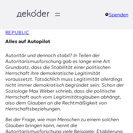
Zum
Inhalt
springen
Spenden
д
REPUBLIC
e
Alles auf Autopilot
k
Autoritär und dennoch stabil? In Teilen der
o
Autoritarismusforschung gab es lange eine Art
Grundsatz, dass die Stabilität einer politischen
d
Herrschaft ihre demokratische Legitimität
voraussetzt. Tatsächlich muss Legitimität allerdings
e
nicht immer demokratisch begründet sein: Schon der
Soziologe Max Weber schrieb, dass die politische
r
Herrschaft auch vom Legitimitäts
glauben
abhängt,
also dem Glauben an die Rechtmäßigkeit von
|
Herrschaftsbeziehungen.
D
Bei der Frage, wie man Menschen zu einem solchen
Glauben bringen kann, nennt die
Autoritarismusforschung viele Beispiele: Etablierung