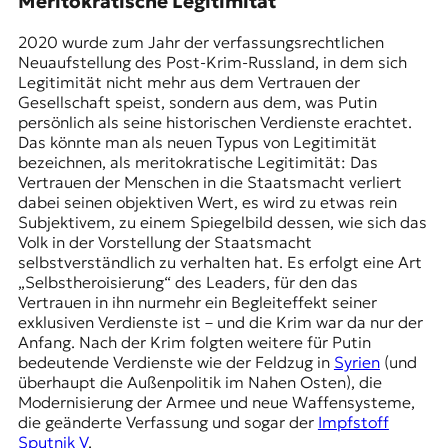
Meritokratische Legitimität
2020 wurde zum Jahr der verfassungsrechtlichen
Neuaufstellung des Post-Krim-Russland, in dem sich
Legitimität nicht mehr aus dem Vertrauen der
Gesellschaft speist, sondern aus dem, was Putin
persönlich als seine historischen Verdienste erachtet.
Das könnte man als neuen Typus von Legitimität
bezeichnen, als meritokratische Legitimität: Das
Vertrauen der Menschen in die Staatsmacht verliert
dabei seinen objektiven Wert, es wird zu etwas rein
Subjektivem, zu einem Spiegelbild dessen, wie sich das
Volk in der Vorstellung der Staatsmacht
selbstverständlich
zu verhalten hat. Es erfolgt eine Art
„Selbstheroisierung“ des
Leaders
, für den das
Vertrauen in ihn nurmehr ein Begleiteffekt seiner
exklusiven Verdienste ist – und die Krim war da nur der
Anfang. Nach der Krim folgten weitere für Putin
bedeutende Verdienste wie der Feldzug in
Syrien
(und
überhaupt die Außenpolitik im Nahen Osten), die
Modernisierung der Armee und neue Waffensysteme,
die geänderte Verfassung und sogar der
Impfstoff
Sputnik V
.