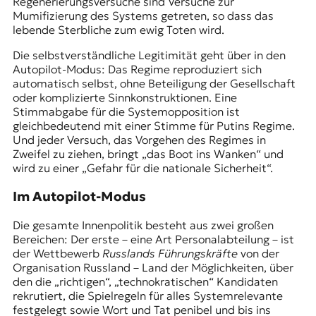
Regenerierungsversuche sind Versuche zur
Mumifizierung des Systems getreten, so dass das
lebende Sterbliche zum ewig Toten wird.
Die selbstverständliche Legitimität geht über in den
Autopilot-Modus: Das Regime reproduziert sich
automatisch selbst, ohne Beteiligung der Gesellschaft
oder komplizierte Sinnkonstruktionen. Eine
Stimmabgabe für die Systemopposition ist
gleichbedeutend mit einer Stimme für Putins Regime.
Und jeder Versuch, das Vorgehen des Regimes in
Zweifel zu ziehen, bringt „das Boot ins Wanken“ und
wird zu einer „Gefahr für die nationale Sicherheit“.
Im Autopilot-Modus
Die gesamte Innenpolitik besteht aus zwei großen
Bereichen: Der erste – eine Art Personalabteilung – ist
der
Wettbewerb
Russlands Führungskräfte
von der
Organisation
Russland – Land der Möglichkeiten
, über
den die „richtigen“, „technokratischen“ Kandidaten
rekrutiert, die Spielregeln für alles Systemrelevante
festgelegt sowie Wort und Tat penibel und bis ins