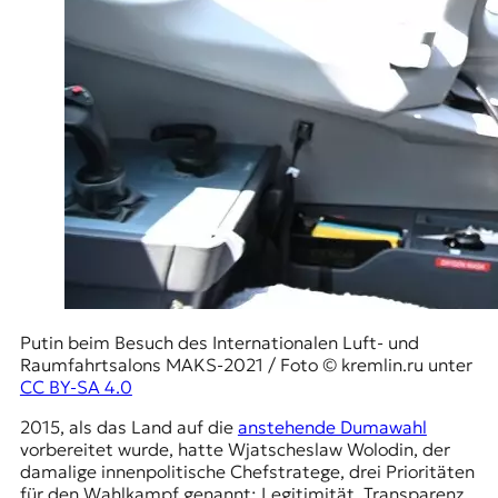
t
e
n
z
z
u
O
s
t
e
u
r
o
p
a
Putin beim Besuch des Internationalen Luft- und
.
Raumfahrtsalons MAKS-2021 / Foto © kremlin.ru unter
CC BY-SA 4.0
2015, als das Land auf die
anstehende Dumawahl
vorbereitet wurde, hatte Wjatscheslaw Wolodin, der
damalige innenpolitische Chefstratege, drei Prioritäten
für den Wahlkampf genannt: Legitimität, Transparenz