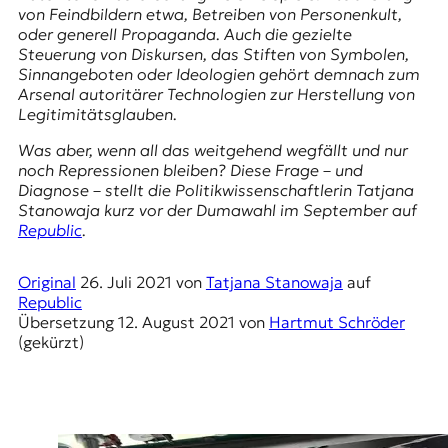
E
von Feindbildern etwa, Betreiben von Personenkult,
K
oder generell Propaganda. Auch die gezielte
Steuerung von Diskursen, das Stiften von Symbolen,
O
Sinnangeboten oder Ideologien gehört demnach zum
Arsenal autoritärer Technologien zur Herstellung von
D
Legitimitätsglauben.
Was aber, wenn all das weitgehend wegfällt und nur
E
noch Repressionen bleiben? Diese Frage – und
Diagnose – stellt die Politikwissenschaftlerin Tatjana
R
Stanowaja kurz vor der Dumawahl im September auf
Republic
.
W
i
Original
26. Juli 2021
von
Tatjana Stanowaja
auf
s
Republic
s
Übersetzung
12. August 2021
von
Hartmut Schröder
e
(gekürzt)
n
,
J
o
u