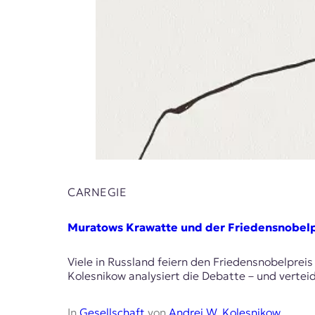
E
K
O
D
E
R
W
i
CARNEGIE
s
s
Muratows Krawatte und der Friedensnobelp
e
n
Viele in Russland feiern den Friedensnobelpreis
,
Kolesnikow analysiert die Debatte – und vertei
J
o
u
In
Gesellschaft
von
Andrej W. Kolesnikow