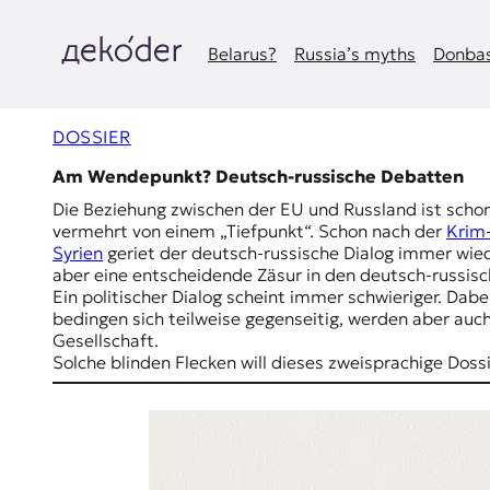
Zum
Inhalt
springen
Belarus?
Russia’s myths
Donbas
д
e
DOSSIER
k
Am Wendepunkt? Deutsch-russische Debatten
Die Beziehung zwischen der EU und Russland ist schon
o
vermehrt von einem „Tiefpunkt“. Schon nach der
Krim
Syrien
geriet der deutsch-russische Dialog immer wied
d
aber eine entscheidende Zäsur in den deutsch-russis
Ein politischer Dialog scheint immer schwieriger. Dab
e
bedingen sich teilweise gegenseitig, werden aber auch 
Gesellschaft.
r
Solche blinden Flecken will dieses zweisprachige Doss
|
D