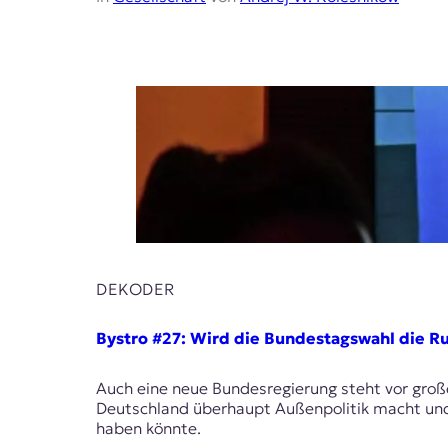
r
n
a
l
i
s
m
u
s
u
n
d
M
e
d
DEKODER
i
e
Bystro #27: Wird die Bundestagswahl die Ru
n
k
o
Auch eine neue Bundesregierung steht vor große
m
Deutschland überhaupt Außenpolitik macht und
p
haben könnte.
e