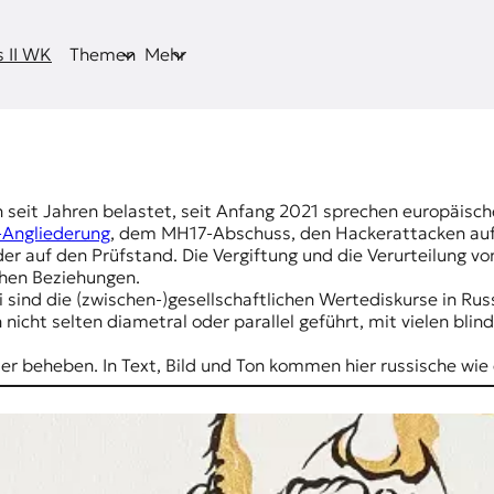
 II WK
Themen
Mehr
 seit Jahren belastet, seit Anfang 2021 sprechen europäische
-Angliederung
, dem
MH17-Abschuss
, den Hackerattacken au
er auf den Prüfstand. Die Vergiftung und die Verurteilung v
chen Beziehungen.
ei sind die (zwischen-)gesellschaftlichen Wertediskurse in R
nicht selten diametral oder parallel geführt, mit vielen blin
ier beheben. In Text, Bild und Ton kommen hier russische wi