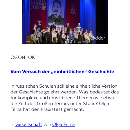
t
e
n
z
z
u
O
s
t
e
OGONJOK
u
r
Vom Versuch der „einheitlichen“ Geschichte
o
p
In russischen Schulen soll eine einheitliche Version
a
der Geschichte gelehrt werden. Was bedeutet das
.
für komplexe und umstrittene Themen wie etwa
die Zeit des Großen Terrors unter Stalin? Olga
Filina hat den Praxistest gemacht.
In
Gesellschaft
von
Olga Filina