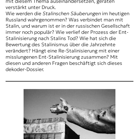
E
mit diesem Thema auseinandersetzen, geraten
verstärkt unter Druck.
K
Wie werden die
Stalinschen Säuberungen
im heutigen
Russland wahrgenommen? Was verbindet man mit
O
Stalin, und warum ist er in der russischen Gesellschaft
immer noch populär? Wie verlief der Prozess der Ent-
D
Stalinisierung nach Stalins Tod? Wie hat sich die
Bewertung des Stalinismus über die Jahrzehnte
E
verändert? Hängt eine Re-Stalinisierung mit einer
misslungenen Ent-Stalinisierung zusammen? Mit
R
diesen und anderen Fragen beschäftigt sich dieses
dekoder-Dossier.
W
i
s
s
e
n
,
J
o
u