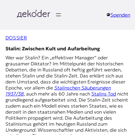
Zum
Inhalt
springen
Spenden
д
e
DOSSIER
k
Stalin: Zwischen Kult und Aufarbeitung
Wer war Stalin? Ein „effektiver Manager“ oder
o
grausamer Diktator? Im Mittelpunkt der historischen
Debatten, die in Russland oft heftig geführt werden,
d
stehen Stalin und die Stalin-Zeit. Das erklärt sich aus
dem Umstand, dass die wichtigsten Ereignisse dieser
e
Epoche, vor allem die
Stalinschen Säuberungen
1937/38
, auch mehr als 60 Jahre nach
Stalins Tod
nicht
r
grundlegend aufgearbeitet sind. Die Stalin-Zeit scheint
zudem auch ein Modell eines starken Staates, wie es
|
derzeit in den staatsnahen Medien und von vielen
Politikern propagiert wird. Die Aufarbeitung des
D
Stalinismus gehört im heutigen Russland zum
Underground
. Wissenschaftler und Aktivisten, die sich