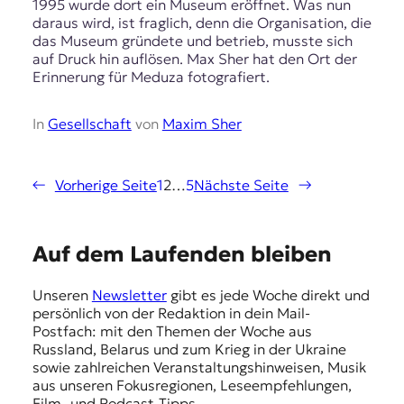
1995 wurde dort ein Museum eröffnet. Was nun
daraus wird, ist fraglich, denn die Organisation, die
das Museum gründete und betrieb, musste sich
auf Druck hin auflösen. Max Sher hat den Ort der
Erinnerung für Meduza fotografiert.
In
Gesellschaft
von
Maxim Sher
←
Vorherige Seite
1
2
…
5
Nächste Seite
→
E
Auf dem Laufenden bleiben
m
Unseren
Newsletter
gibt es jede Woche direkt und
p
persönlich von der Redaktion in dein Mail-
f
Postfach: mit den Themen der Woche aus
Russland, Belarus und zum Krieg in der Ukraine
e
sowie zahlreichen Veranstaltungshinweisen, Musik
h
aus unseren Fokusregionen, Leseempfehlungen,
Film- und Podcast-Tipps.