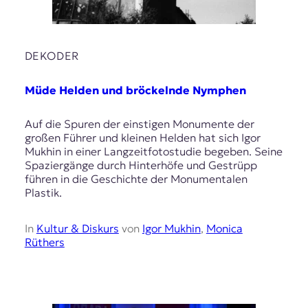
r
n
a
l
DEKODER
i
s
m
Müde Helden und bröckelnde Nymphen
u
s
Auf die Spuren der einstigen Monumente der
u
großen Führer und kleinen Helden hat sich Igor
n
Mukhin in einer Langzeitfotostudie begeben. Seine
d
Spaziergänge durch Hinterhöfe und Gestrüpp
M
führen in die Geschichte der Monumentalen
e
Plastik.
d
i
e
In
Kultur & Diskurs
von
Igor Mukhin
,
Monica
n
Rüthers
k
o
m
p
e