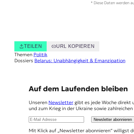
* Diese Daten werden au
TEILEN
URL KOPIEREN
Themen
Politik
Dossiers
Belarus: Unabhängigkeit & Emanzipation
E
Auf dem Laufenden bleiben
m
Unseren
Newsletter
gibt es jede Woche direkt 
p
und zum Krieg in der Ukraine sowie zahlreiche
f
Newsletter abonnieren
e
Mit Klick auf „Newsletter abonnieren“ willigst 
h