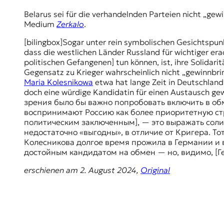
Belarus sei für die verhandelnden Parteien nicht „gew
Medium
Zerkalo
.
[bilingbox]Sogar unter rein symbolischen Gesichtspun
dass die westlichen Länder Russland für wichtiger er
politischen Gefangenen] tun können, ist, ihre Solidar
Gegensatz zu Krieger wahrscheinlich nicht „gewinnbri
Maria Kolesnikowa
etwa hat lange Zeit in Deutschland
doch eine würdige Kandidatin für einen Austausch ge
зрения было бы важно попробовать включить в обм
воспринимают Россию как более приоритетную стр
политическим заключенным], — это выражать соли
недостаточно «выгодны», в отличие от Кригера. То
Колесникова долгое время прожила в Германии и в
достойным кандидатом на обмен — но, видимо, [Гер
erschienen am 2. August 2024,
Original