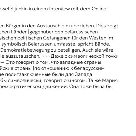
awel Sljunkin in einem Interview mit dem Online-
n Bürger in den Austausch einzubeziehen. Dies zeigt,
ischen Länder [gegenüber den belarussischen
ussischen politischen Gefangenen für den Westen im
l symbolisch Belarussen umfasste, spricht Bände.
r Demokratiebewegung zu beteiligen. Auch sie wäre
t, sie auszutauschen. ~~~Даже с символической точки
— Это говорит о том, что западные страны
ейские страны [по отношению к беларусским
кие политзаключенные были для Запада
я бы символически, говорит о многом. Та же Мария
в демократическом движении. Она тоже была бы