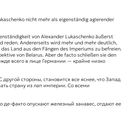
ukaschenko nicht mehr als eigenständig agierender
Eigenständigkeit von Alexander Lukaschenko äußerst
and reden. Andererseits wird mehr und mehr deutlich,
ht, das Land aus den Fängen des Imperiums zu befreien.
ektive von Belarus. Aber de facto schließen sie den
режде всего в лице Германии — крайне низко
С другой стороны, становится все яснее, что Запад
ать страну из лап империи. Со всеми
 де-факто опускают железный занавес, отдают ее