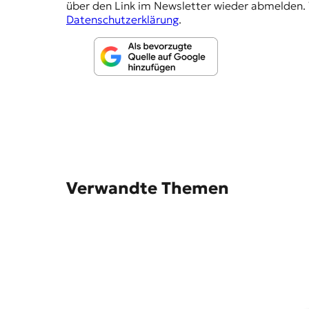
über den Link im Newsletter wieder abmelden. 
l
Datenschutzerklärung
.
u
n
g
e
n
Verwandte Themen