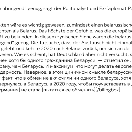
innbringend“ genug, sagt der Politanalyst und Ex-Diplomat P
kten wäre es wichtig gewesen, zumindest einen belarussische
achten als Belarus. Das höchste der Gefühle, was die europä
ität zu bekunden. In diesem zynischen Sinne waren die belar
ngend“ genug. Die Tatsache, dass der Austausch nicht einma
 gelebt und kehrte 2020 nach Belarus zurück, um sich an de
wesen. Wie es scheint, hat Deutschland aber nicht versuch
ен хотя бы одного гражданина Беларуси, — отметил он. 
ану, чем Беларусь. И максимум, что могут делать европ
дарность. Наверное, в этом циничном смысле беларусс
т факт, что в обмен не включили ни одного беларуса, хот
ернулась в Беларусь в 2020 году, чтобы поучаствовать 
мания] не стала [пытаться ее обменять][/bilingbox]