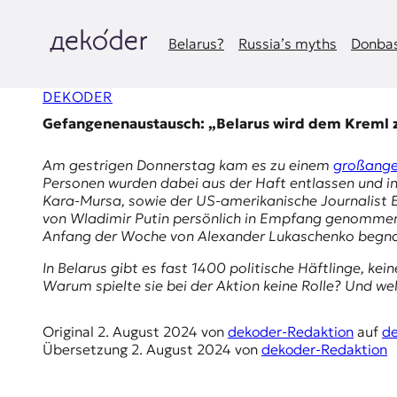
Zum
Inhalt
springen
Belarus?
Russia’s myths
Donbas
д
DEKODER
e
Gefangenenaustausch: „Belarus wird dem Kreml 
k
Am gestrigen Donnerstag kam es zu einem
großange
o
Personen wurden dabei aus der Haft entlassen und in 
Kara-Mursa, sowie der US-amerikanische Journalist
d
von Wladimir Putin persönlich in Empfang genommen. 
Anfang der Woche von Alexander Lukaschenko begn
e
In Belarus gibt es fast 1400 politische Häftlinge, ke
r
Warum spielte sie bei der Aktion keine Rolle? Und w
|
Original
2. August 2024
von
dekoder-Redaktion
auf
d
Übersetzung
2. August 2024
von
dekoder-Redaktion
D