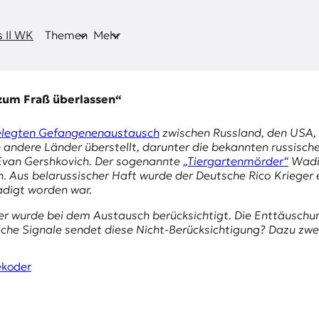
 II WK
Themen
Mehr
zum Fraß überlassen“
legten Gefangenenaustausch
zwischen Russland, den USA,
andere Länder überstellt, darunter die bekannten russische
 Evan Gershkovich. Der sogenannte
„Tiergartenmörder“
Wadim
Aus belarussischer Haft wurde der Deutsche Rico Krieger en
adigt worden war.
iner wurde bei dem Austausch berücksichtigt. Die Enttäuschu
elche Signale sendet diese Nicht-Berücksichtigung? Dazu z
ekoder