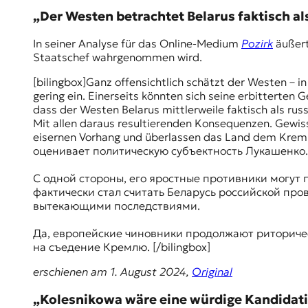
t
„Der Westen betrachtet Belarus faktisch al
e
n
In seiner Analyse für das Online-Medium
Pozirk
äußert
z
Staatschef wahrgenommen wird.
z
u
[bilingbox]Ganz offensichtlich schätzt der Westen – i
O
gering ein. Einerseits könnten sich seine erbitterten
s
dass der Westen Belarus mittlerweile faktisch als rus
t
Mit allen daraus resultierenden Konsequenzen. Gewiss:
e
eisernen Vorhang und überlassen das Land dem Kre
u
оценивает политическую субъектность Лукашенко
r
o
С одной стороны, его яростные противники могут п
p
фактически стал считать Беларусь российской пр
a
вытекающими последствиями.
.
Да, европейские чиновники продолжают риторичес
на съедение Кремлю. [/bilingbox]
erschienen am 1. August 2024,
Original
„Kolesnikowa wäre eine würdige Kandidati