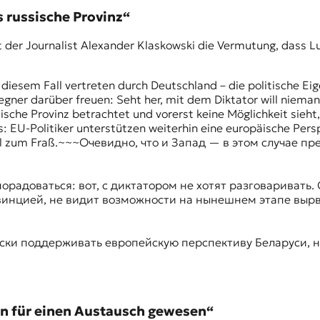
s russische Provinz“
 der Journalist Alexander Klaskowski die Vermutung, dass L
n diesem Fall vertreten durch Deutschland – die politische 
 Gegner darüber freuen: Seht her, mit dem Diktator will niem
sische Provinz betrachtet und vorerst keine Möglichkeit sie
 EU-Politiker unterstützen weiterhin eine europäische Persp
ml zum Fraß.~~~Oчевидно, что и Запад — в этом случае п
.
орадоваться: вот, с диктатором не хотят разговаривать. 
овинцией, не видит возможности на нынешнем этапе вырв
ки поддерживать европейскую перспективу Беларуси, но
n für einen Austausch gewesen“