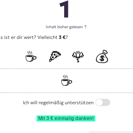
1
Inhalt bisher gelesen
↑
ist er dir wert? Vielleicht
3 €
?
☕️
🍕
🌹
💰
☕️
Switch
Ich will regelmäßig unterstützen
Mit 3 € einmalig danken!