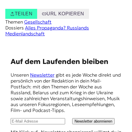
TEILEN
URL KOPIEREN
Themen
Gesellschaft
Dossiers
Alles Propaganda? Russlands
Medienlandschaft
E
Auf dem Laufenden bleiben
m
Unseren
Newsletter
gibt es jede Woche direkt und
p
persönlich von der Redaktion in dein Mail-
f
Postfach: mit den Themen der Woche aus
Russland, Belarus und zum Krieg in der Ukraine
e
sowie zahlreichen Veranstaltungshinweisen, Musik
h
aus unseren Fokusregionen, Leseempfehlungen,
Film- und Podcast-Tipps.
l
u
Newsletter abonnieren
n
Mit Klick auf „Newsletter abonnieren“ willigst du in