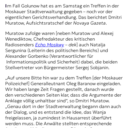
r
Im Fall Golunow hat es am Samstag ein Treffen in der
n
Moskauer Stadtverwaltung gegeben – noch vor der
a
eigentlichen Gerichtsverhandlung. Das berichtet Dmitri
l
Muratow, Aufsichtsratschef der
Novaya Gazeta
.
i
s
Muratow zufolge waren [neben Muratow und Alexej
m
Wenediktow, Chefredakteur des kritischen
u
Radiosenders
Echo Moskwy
–
dek
] auch Natalja
s
Sergunina (Leiterin des politischen Bereichs) und
u
Alexander Gorbenko (Verantwortlicher für
n
Informationspolitik und Sicherheit) dabei, die beiden
d
Stellvertreter von Bürgermeister Sergej Sobjanin.
M
e
„Auf unsere Bitte hin war zu dem Treffen [der Moskauer
d
Polizeichef] Generalleutnant Oleg Baranow eingeladen.
i
Wir haben lange Zeit Fragen gestellt, danach wurde
e
den verschiedenen Seiten klar, dass die Argumente der
n
Anklage völlig unhaltbar sind“, so Dmitri Muratow.
k
„Genau dort in der Stadtverwaltung begann dann auch
o
der Dialog, und es entstand die Idee, das Wanja
m
freigelassen, ja zumindest in Hausarrest überführt
p
werden muss. Die Anwälte stellten entsprechende
e