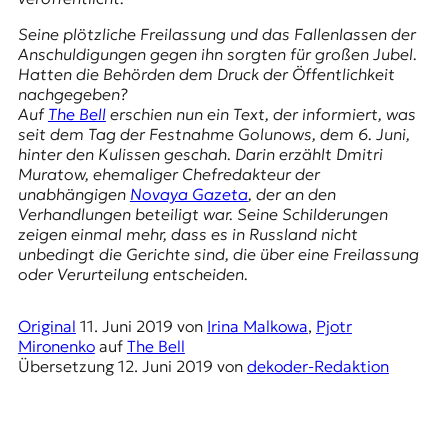
E
K
Seine plötzliche Freilassung und das Fallenlassen der
Anschuldigungen gegen ihn sorgten für großen Jubel.
O
Hatten die Behörden dem Druck der Öffentlichkeit
nachgegeben?
D
Auf
The Bell
erschien nun ein Text, der informiert, was
seit dem Tag der Festnahme Golunows, dem 6. Juni,
E
hinter den Kulissen geschah. Darin erzählt
Dmitri
Muratow
, ehemaliger Chefredakteur der
R
unabhängigen
Novaya Gazeta
, der an den
Verhandlungen beteiligt war. Seine Schilderungen
zeigen einmal mehr, dass es in Russland nicht
W
unbedingt die Gerichte sind, die über eine Freilassung
i
oder Verurteilung entscheiden.
s
s
Original
11. Juni 2019
von
Irina Malkowa
,
Pjotr
e
Mironenko
auf
The Bell
n
Übersetzung
12. Juni 2019
von
dekoder-Redaktion
,
J
o
u