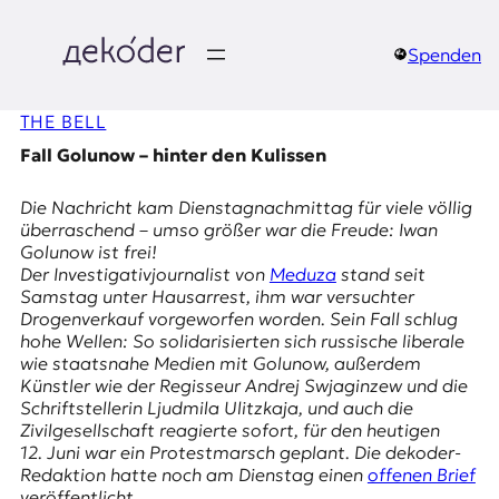
Zum
Inhalt
springen
Spenden
д
THE BELL
e
Fall Golunow – hinter den Kulissen
k
Die Nachricht kam Dienstagnachmittag für viele völlig
o
überraschend – umso größer war die Freude:
Iwan
Golunow
ist frei!
d
Der Investigativjournalist von
Meduza
stand seit
Samstag unter Hausarrest, ihm war versuchter
e
Drogenverkauf vorgeworfen worden. Sein Fall schlug
hohe Wellen: So solidarisierten sich russische liberale
r
wie staatsnahe Medien mit Golunow, außerdem
Künstler wie der Regisseur Andrej Swjaginzew und die
|
Schriftstellerin Ljudmila Ulitzkaja, und auch die
Zivilgesellschaft reagierte sofort, für den heutigen
D
12. Juni war ein Protestmarsch geplant. Die dekoder-
Redaktion hatte noch am Dienstag einen
offenen Brief
veröffentlicht.