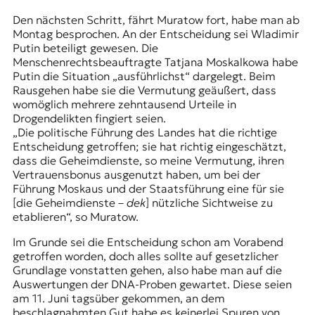
Den nächsten Schritt, fährt Muratow fort, habe man ab
Montag besprochen. An der Entscheidung sei Wladimir
Putin beteiligt gewesen. Die
Menschenrechtsbeauftragte Tatjana Moskalkowa habe
Putin die Situation „ausführlichst“ dargelegt. Beim
Rausgehen habe sie die Vermutung geäußert, dass
womöglich mehrere zehntausend Urteile in
Drogendelikten
fingiert seien.
„Die politische Führung des Landes hat die richtige
Entscheidung getroffen; sie hat richtig eingeschätzt,
dass die Geheimdienste, so meine Vermutung, ihren
Vertrauensbonus ausgenutzt haben, um bei der
Führung Moskaus und der Staatsführung eine für sie
[die Geheimdienste –
dek
] nützliche Sichtweise zu
etablieren“, so Muratow.
Im Grunde sei die Entscheidung schon am Vorabend
getroffen worden, doch alles sollte auf gesetzlicher
Grundlage vonstatten gehen, also habe man auf die
Auswertungen der DNA-Proben gewartet. Diese seien
am 11. Juni tagsüber gekommen, an dem
beschlagnahmten Gut habe es keinerlei Spuren von