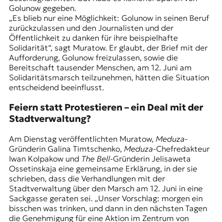
Golunow gegeben.
„Es blieb nur eine Möglichkeit: Golunow in seinen Beruf
zurückzulassen und den Journalisten und der
Öffentlichkeit zu danken für ihre beispielhafte
Solidarität“, sagt Muratow. Er glaubt, der
Brief
mit der
Aufforderung, Golunow freizulassen, sowie die
Bereitschaft tausender Menschen, am 12. Juni am
Solidaritätsmarsch teilzunehmen, hätten die Situation
entscheidend beeinflusst.
Feiern statt Protestieren – ein Deal mit der
Stadtverwaltung?
Am Dienstag veröffentlichten Muratow,
Meduza
-
Gründerin
Galina Timtschenko
,
Meduza
-Chefredakteur
Iwan Kolpakow und
The Bell
-Gründerin Jelisaweta
Ossetinskaja eine gemeinsame Erklärung, in der sie
schrieben, dass die Verhandlungen mit der
Stadtverwaltung über den Marsch am 12. Juni in eine
Sackgasse geraten sei. „Unser Vorschlag: morgen ein
bisschen was trinken, und dann in den nächsten Tagen
die Genehmigung für eine Aktion im Zentrum von