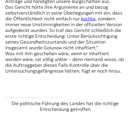
Anträge und händigten unsere Bürgschaften aus.
t
Das Gericht hörte ihre Argumente an und bezog
e
selbstverständlich in seine Überlegungen mit ein, dass
n
die Öffentlichkeit nicht einfach nur
kochte
, sondern
z
immer neue Unstimmigkeiten in der offiziellen Version
z
aufgedeckt wurden. So traf das Gericht schließlich die
u
erste richtige Entscheidung: Unter Berücksichtigung
O
seines Gesundheitszustands und der Situation
s
insgesamt wurde Golunow nicht inhaftiert.“
t
Was mit ihm geschehen wäre, wenn er inhaftiert
e
worden wäre, sei völlig unklar – denn niemand wisse, ob
u
die Auftraggeber dieses Falls Kontrolle über die
r
Untersuchungsgefängnisse hätten, fügt er noch hinzu.
o
p
a
.
Die politische Führung des Landes hat die richtige
Entscheidung getroffen