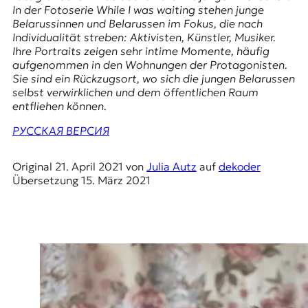
E
In der Fotoserie
While I was waiting
stehen junge
K
Belarussinnen und Belarussen im Fokus, die nach
Individualität streben: Aktivisten, Künstler, Musiker.
O
Ihre Portraits zeigen sehr intime Momente, häufig
aufgenommen in den Wohnungen der Protagonisten.
D
Sie sind ein Rückzugsort, wo sich die jungen Belarussen
selbst verwirklichen und dem öffentlichen Raum
E
entfliehen können.
РУССКАЯ ВЕРСИЯ
R
Original
21. April 2021
von
Julia Autz
auf
dekoder
W
Übersetzung
15. März 2021
i
s
s
e
n
,
J
o
u