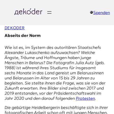
Zum
Inhalt
springen
Spenden
д
DEKODER
e
Abseits der Norm
k
Wie ist es, im System des autoritären Staatschefs
o
Alexander Lukaschenko aufzuwachsen? Welche
Ängste, Träume und Hoffnungen haben junge
d
Menschen in Belarus? Die Fotografin Julia Autz (geb.
1988) ist während ihres Studiums für insgesamt
e
sechs Monate in das Land gereist um Belarussinnen
und Belarussen im Alter von 15 bis 29 Jahren zu
r
begleiten. Sie stellte ihnen die Frage, was sie von der
Zukunft erwarten. Ihre Bilder sind zwischen 2017 und
|
2019 entstanden, vor der
Präsidentschaftswahl im
Jahr 2020
und den darauf folgenden
Protesten
.
D
Die gebürtige Heidelbergerin beschäftigte sich in ihrer
fotografischen Arbeit schon oft mit jungen Menschen.