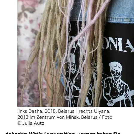
t
e
n
z
z
u
O
s
t
e
u
r
o
p
a
.
links Dasha, 2018, Belarus │rechts Ulyana,
2018 im Zentrum von Minsk, Belarus / Foto
© Julia Autz
dekoder:
While I was waiting
– warum haben Sie