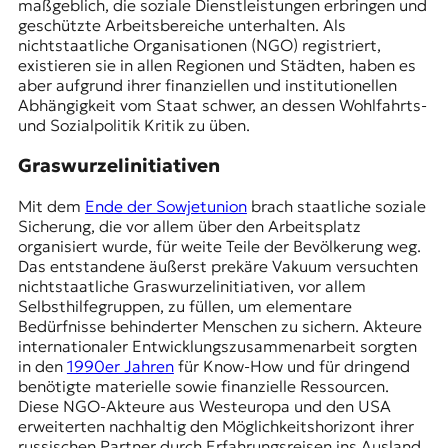
maßgeblich, die soziale Dienstleistungen erbringen und
geschützte Arbeitsbereiche unterhalten. Als
nichtstaatliche Organisationen (NGO) registriert,
existieren sie in allen Regionen und Städten, haben es
aber aufgrund ihrer finanziellen und institutionellen
Abhängigkeit vom Staat schwer, an dessen Wohlfahrts-
und Sozialpolitik Kritik zu üben.
Graswurzelinitiativen
Mit dem
Ende der Sowjetunion
brach staatliche soziale
Sicherung, die vor allem über den Arbeitsplatz
organisiert wurde, für weite Teile der Bevölkerung weg.
Das entstandene äußerst prekäre Vakuum versuchten
nichtstaatliche Graswurzelinitiativen, vor allem
Selbsthilfegruppen, zu füllen, um elementare
Bedürfnisse behinderter Menschen zu sichern. Akteure
internationaler Entwicklungszusammenarbeit sorgten
in den
1990er Jahren
für Know-How und für dringend
benötigte materielle sowie finanzielle Ressourcen.
Diese NGO-Akteure aus Westeuropa und den USA
erweiterten nachhaltig den Möglichkeitshorizont ihrer
russischen Partner durch Erfahrungsreisen ins Ausland