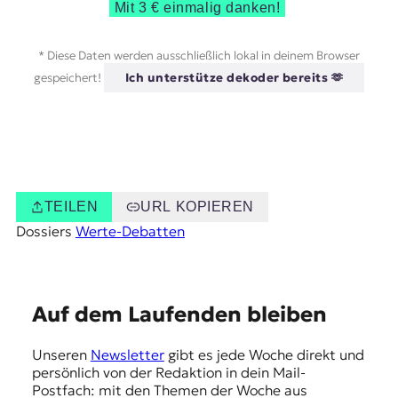
Mit 3 € einmalig danken!
* Diese Daten werden ausschließlich lokal in deinem Browser
gespeichert!
Ich unterstütze dekoder bereits 🫶
TEILEN
URL KOPIEREN
Dossiers
Werte-Debatten
E
Auf dem Laufenden bleiben
m
Unseren
Newsletter
gibt es jede Woche direkt und
p
persönlich von der Redaktion in dein Mail-
f
Postfach: mit den Themen der Woche aus