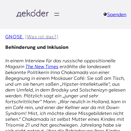
Zum
Inhalt
springen
Spenden
д
e
GNOSE
(Was ist das?)
k
Behinderung und Inklusion
o
In einem Interview für das russische oppositionelle
Magazin
The New Times
erzählte die landesweit
d
bekannte Politikerin
Irina Chakamada
von einer
Begegnung in einem Moskauer Café: Sie saß am Tisch,
e
und um sie herum saßen „Hipster-Intellektuelle“, aus
dem Umfeld, in dem Brodsky und Solschenizyn gelesen
r
werden. Plötzlich sagt ein „junger und sehr
fortschrittlicher“ Mann: „War neulich in Holland, kam in
|
ein Café rein, und einer der Kellner war da mit Down-
Syndrom! Mist, ich möchte diese Missgebildeten nicht
D
sehen.“ Chakamada ist selbst Mutter eines Kindes mit
Trisomie 21 und hat geschwiegen. Jahrelang habe sie
sich nicht getraut, über die Behinderung ihres Kindes