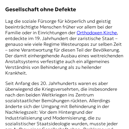
r
n
Gesellschaft ohne Defekte
a
l
Lag die soziale Fürsorge für körperlich und geistig
i
beeinträchtigte Menschen früher vor allem bei der
s
Familie oder in Einrichtungen der
Orthodoxen Kirche
,
m
entdeckte im 19. Jahrhundert der zaristische Staat –
u
genauso wie viele Regime Westeuropas zur selben Zeit
s
– seine Verantwortung für diesen Teil der Bevölkerung.
u
Der damit einhergehende Ausbau eines weitreichenden
n
Anstaltsystems verfestigte auch ein allgemeines
d
Verständnis von Behinderung als zu heilender
M
Krankheit.
e
d
Seit Anfang des 20. Jahrhunderts waren es aber
i
überwiegend die Kriegsversehrten, die insbesondere
e
nach den beiden Weltkriegen ins Zentrum
n
sozialstaatlicher Bemühungen rückten. Allerdings
k
änderte sich der Umgang mit Behinderung in der
o
Nachkriegszeit: Vor dem Hintergrund der
m
Industrialisierung und Modernisierung, die zu
p
sozialistischer Staatsideologie wurden, musste jeder
e