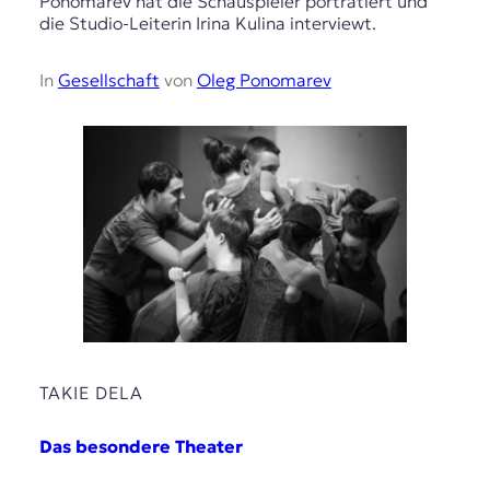
Ponomarev hat die Schauspieler porträtiert und
die Studio-Leiterin Irina Kulina interviewt.
In
Gesellschaft
von
Oleg Ponomarev
TAKIE DELA
Das besondere Theater