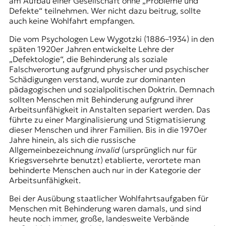
am Aufbau einer Gesellschaft ohne „Probleme und
t
Defekte“ teilnehmen. Wer nicht dazu beitrug, sollte
e
auch keine Wohlfahrt empfangen.
n
z
Die vom Psychologen Lew Wygotzki (1886–1934) in den
z
späten 1920er Jahren entwickelte Lehre der
u
„Defektologie“, die Behinderung als soziale
O
Falschverortung aufgrund physischer und psychischer
s
Schädigungen verstand, wurde zur dominanten
t
pädagogischen und sozialpolitischen Doktrin. Demnach
e
sollten Menschen mit Behinderung aufgrund ihrer
u
Arbeitsunfähigkeit in Anstalten separiert werden. Das
r
führte zu einer Marginalisierung und Stigmatisierung
o
dieser Menschen und ihrer Familien. Bis in die 1970er
p
Jahre hinein, als sich die russische
a
Allgemeinbezeichnung
invalid
(ursprünglich nur für
.
Kriegsversehrte benutzt) etablierte, verortete man
behinderte Menschen auch nur in der Kategorie der
Arbeitsunfähigkeit.
Bei der Ausübung staatlicher Wohlfahrtsaufgaben für
Menschen mit Behinderung waren damals, und sind
heute noch immer, große, landesweite Verbände