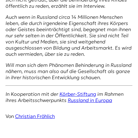
E
öffentlich zu reden, erzählt sie im Interview.
K
Auch wenn in Russland circa 14 Millionen Menschen
O
leben, die durch irgendeine Eigenschaft ihres Körpers
oder Geistes beeinträchtigt sind, begegnet man ihnen
D
nur sehr selten in der Öffentlichkeit. Sie sind nicht Teil
von Kultur und Medien, sie sind weitgehend
E
ausgeschlossen von Bildung und Arbeitsmarkt. Es wird
auch vermieden, über sie zu reden.
R
Will man sich dem Phänomen Behinderung in Russland
nähern, muss man also auf die Gesellschaft als ganze
in ihrer historischen Entwicklung schauen.
W
i
s
In Kooperation mit der
Körber-Stiftung
im Rahmen
s
ihres Arbeitsschwerpunkts
Russland in Europa
e
n
,
Von
Christian Fröhlich
J
o
u