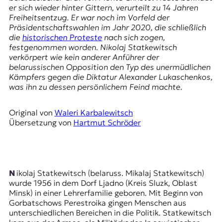
E
er sich wieder hinter Gittern, verurteilt zu 14 Jahren
K
Freiheitsentzug. Er war noch im Vorfeld der
Präsidentschaftswahlen im Jahr 2020
, die schließlich
O
die
historischen Proteste
nach sich zogen,
festgenommen worden. Nikolaj Statkewitsch
D
verkörpert wie kein anderer Anführer der
belarussischen Opposition den Typ des unermüdlichen
E
Kämpfers gegen die Diktatur Alexander Lukaschenkos,
was ihn zu dessen persönlichem Feind machte.
R
Original von
Waleri Karbalewitsch
Übersetzung von
Hartmut Schröder
W
i
s
s
e
Nikolaj Statkewitsch (belaruss. Mikalaj Statkewitsch)
n
wurde 1956 in dem Dorf Ljadno (Kreis Sluzk, Oblast
,
Minsk) in einer Lehrerfamilie geboren. Mit Beginn von
J
Gorbatschows Perestroika gingen Menschen aus
o
unterschiedlichen Bereichen in die Politik. Statkewitsch
u