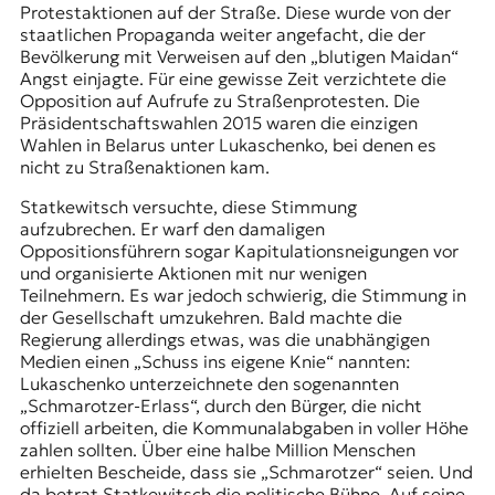
Protestaktionen auf der Straße. Diese wurde von der
staatlichen Propaganda weiter angefacht, die der
Bevölkerung mit Verweisen auf den „blutigen Maidan“
Angst einjagte. Für eine gewisse Zeit verzichtete die
Opposition auf Aufrufe zu Straßenprotesten. Die
Präsidentschaftswahlen 2015 waren die einzigen
Wahlen in Belarus unter Lukaschenko, bei denen es
nicht zu Straßenaktionen kam.
Statkewitsch versuchte, diese Stimmung
aufzubrechen. Er warf den damaligen
Oppositionsführern sogar Kapitulationsneigungen vor
und organisierte Aktionen mit nur wenigen
Teilnehmern. Es war jedoch schwierig, die Stimmung in
der Gesellschaft umzukehren. Bald machte die
Regierung allerdings etwas, was die unabhängigen
Medien einen „Schuss ins eigene Knie“ nannten:
Lukaschenko unterzeichnete den sogenannten
„
Schmarotzer
-Erlass“, durch den Bürger, die nicht
offiziell arbeiten, die Kommunalabgaben in voller Höhe
zahlen sollten. Über eine halbe Million Menschen
erhielten Bescheide, dass sie „Schmarotzer“ seien. Und
da betrat Statkewitsch die politische Bühne. Auf seine