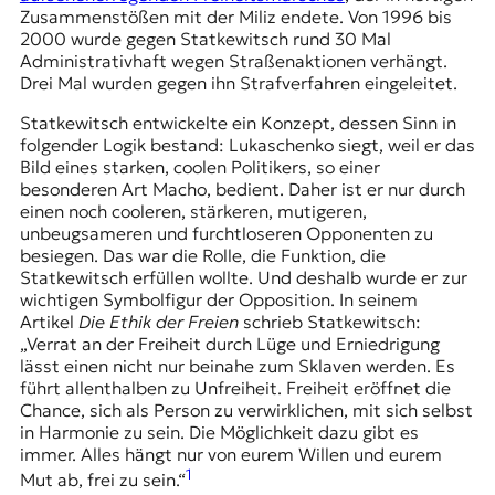
Zusammenstößen mit der Miliz endete. Von 1996 bis
2000 wurde gegen Statkewitsch rund 30 Mal
Administrativhaft wegen Straßenaktionen verhängt.
Drei Mal wurden gegen ihn Strafverfahren eingeleitet.
Statkewitsch entwickelte ein Konzept, dessen Sinn in
folgender Logik bestand: Lukaschenko siegt, weil er das
Bild eines starken, coolen Politikers, so einer
besonderen Art Macho, bedient. Daher ist er nur durch
einen noch cooleren, stärkeren, mutigeren,
unbeugsameren und furchtloseren Opponenten zu
besiegen. Das war die Rolle, die Funktion, die
Statkewitsch erfüllen wollte. Und deshalb wurde er zur
wichtigen Symbolfigur der Opposition. In seinem
Artikel
Die Ethik der Freien
schrieb Statkewitsch:
„Verrat an der Freiheit durch Lüge und Erniedrigung
lässt einen nicht nur beinahe zum Sklaven werden. Es
führt allenthalben zu Unfreiheit. Freiheit eröffnet die
Chance, sich als Person zu verwirklichen, mit sich selbst
in Harmonie zu sein. Die Möglichkeit dazu gibt es
immer. Alles hängt nur von eurem Willen und eurem
1
Mut ab, frei zu sein.“