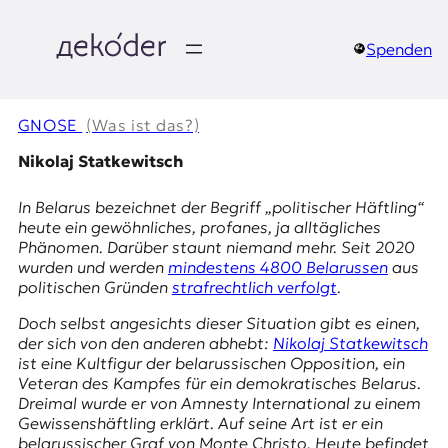
Zum
Inhalt
springen
Spenden
д
e
GNOSE
(Was ist das?)
k
Nikolaj Statkewitsch
o
In Belarus bezeichnet der Begriff „politischer Häftling“
heute ein gewöhnliches, profanes, ja alltägliches
d
Phänomen. Darüber staunt niemand mehr. Seit 2020
wurden und werden
mindestens 4800 Belarussen
aus
e
politischen Gründen
strafrechtlich verfolgt
.
r
Doch selbst angesichts dieser Situation gibt es einen,
der sich von den anderen abhebt:
Nikolaj Statkewitsch
|
ist eine Kultfigur der belarussischen Opposition, ein
Veteran des Kampfes für ein demokratisches Belarus.
D
Dreimal wurde er von Amnesty International zu einem
Gewissenshäftling erklärt. Auf seine Art ist er ein
belarussischer Graf von Monte Christo. Heute befindet