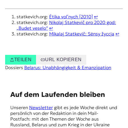
statkevich.org:
Ėtika vol’nych [2010]
↩︎
statkevich.org:
Nikolaj Statkevič pro 2020 god:
„Budet veselo“
↩︎
statkevich.org:
Mikalaj Statkevič: Sėnsy žyccja
↩︎
TEILEN
URL KOPIEREN
Dossiers
Belarus: Unabhängigkeit & Emanzipation
E
Auf dem Laufenden bleiben
m
Unseren
Newsletter
gibt es jede Woche direkt und
p
persönlich von der Redaktion in dein Mail-
f
Postfach: mit den Themen der Woche aus
Russland, Belarus und zum Krieg in der Ukraine