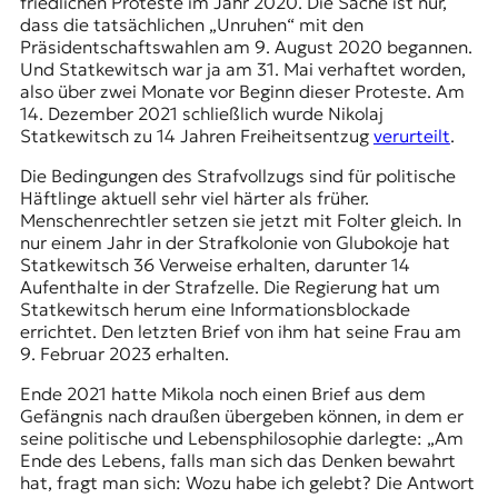
friedlichen Proteste im Jahr 2020. Die Sache ist nur,
dass die tatsächlichen „Unruhen“ mit den
Präsidentschaftswahlen am 9. August 2020 begannen.
Und Statkewitsch war ja am 31. Mai verhaftet worden,
also über zwei Monate vor Beginn dieser Proteste. Am
14. Dezember 2021 schließlich wurde Nikolaj
Statkewitsch zu 14 Jahren Freiheitsentzug
verurteilt
.
Die Bedingungen des Strafvollzugs sind für politische
Häftlinge aktuell sehr viel härter als früher.
Menschenrechtler setzen sie jetzt mit Folter gleich. In
nur einem Jahr in der Strafkolonie von Glubokoje hat
Statkewitsch 36 Verweise erhalten, darunter 14
Aufenthalte in der Strafzelle. Die Regierung hat um
Statkewitsch herum eine Informationsblockade
errichtet. Den letzten Brief von ihm hat seine Frau am
9. Februar 2023 erhalten.
Ende 2021 hatte Mikola noch einen Brief aus dem
Gefängnis nach draußen übergeben können, in dem er
seine politische und Lebensphilosophie darlegte: „Am
Ende des Lebens, falls man sich das Denken bewahrt
hat, fragt man sich: Wozu habe ich gelebt? Die Antwort