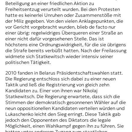
Beteiligung an einer friedlichen Aktion zu
Freiheitsentzug verurteilt wurden. Bei den Protesten
hatte es keinerlei Unruhen oder Zusammenstöße mit
der Miliz gegeben. Von den vielen Anklagepunkten, die
vor Gericht vorgebracht wurden, blieb de facto nur
einer übrig: regelwidriges Überqueren einer Straße an
einer nicht dafür vorgesehenen Stelle. Das ist
höchstens eine Ordnungswidrigkeit, für die sie übrigens
die Strafe bereits verbüßt hatten. Nach der Freilassung
widmete sich Statkewitsch wieder intensiv seiner
politischen Tätigkeit.
2010 fanden in Belarus
Präsidentschaftswahlen
statt.
Die Regierung entschloss sich dabei zu einer neuen
Taktik und ließ die Registrierung von gleich zehn
Kandidaten zu. Einer von ihnen war Nikolaj
Statkewitsch. Die Regierung erwartete, dass sich die
Stimmen der demokratisch gesonnenen Wähler auf die
neun oppositionellen Kandidaten verteilen würden und
Lukaschenko leicht den Sieg erringt. Diese Taktik gab
jedoch den Opponenten des Diktators die legale
Möglichkeit, einen Wahlkampf gegen ihn zu führen. Sie
hatten unter anderem Zugang zum staatlichen