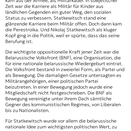
kam aus der Armee, als Militärkader. In sowjetischer
r
Zeit war die Karriere als Militär für Kinder aus
n
ländlichen Gegenden ein guter Weg, den sozialen
a
Status zu verbessern. Statkewitsch stand eine
l
glänzende Karriere beim Militär offen. Doch dann kam
i
die Perestroika. Und Nikolaj Statkewitsch als kluger
s
Kopf ging in die Politik, weil er spürte, dass das seine
m
Berufung ist.
u
s
Die wichtigste oppositionelle Kraft jener Zeit war die
u
Belarussische Volksfront
(BNF), eine Organisation, die
n
für eine
nationale belarussische Wiedergeburt
eintrat.
d
Die Volksfront bestand in zweierlei Form, als Partei und
M
als Bewegung. Die damaligen Gesetze untersagten es
e
Militärangehörigen, einer politischen Partei
d
beizutreten. In einer Bewegung jedoch wurde eine
i
Mitgliedschaft nicht festgeschrieben. Die BNF als
e
Bewegung vereinigte unter ihrem Dach sämtliche
n
Gegner des kommunistischen Regimes, von Liberalen
k
bis zu Nationalisten.
o
m
Für Statkewitsch wurde vor allem die belarussische
p
nationale Idee zum wichtigsten politischen Wert, zu
e