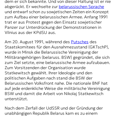
dem er sich bekannte. Und von dieser Haltung ist er nie
t
abgerückt. Er wechselte zur
belarussischen Sprache
e
und entwarf schon zu sowjetischen Zeiten ein Konzept
n
zum Aufbau einer belarussischen Armee. Anfang 1991
z
trat er aus Protest gegen den Einsatz sowjetischer
z
Panzer zur
Unterdrückung der Demonstrationen in
u
Vilnius
aus der KPdSU aus.
O
s
Am 20. August 1991, während des
Putsches
des
t
Staatskomitees für den Ausnahmezustand (GKTschP),
e
wurde in Minsk die Belarussische Vereinigung der
u
Militärangehörigen (belaruss. BSW) gegründet, die sich
r
zum Ziel setzte, eine belarussische Armee aufzubauen.
o
Zum Vorsitzenden der Organisation wurde
p
Statkewitsch gewählt. Ihrer Ideologie und den
a
politischen Aufgaben nach stand die BSW der
.
Belarussischen Volksfront nahe. Die nationale BNF hat
auf jede erdenkliche Weise die militärische Vereinigung
BSW und damit die Arbeit von Nikolaj Statkewitsch
unterstützt.
Nach dem Zerfall der UdSSR und der Gründung der
unabhängigen Republik Belarus kam es zu einem