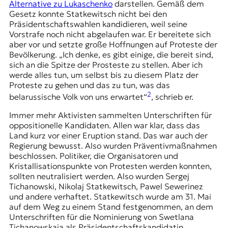
Alternative zu Lukaschenko
darstellen. Gemäß dem
Gesetz konnte Statkewitsch nicht bei den
Präsidentschaftswahlen kandidieren, weil seine
Vorstrafe noch nicht abgelaufen war. Er bereitete sich
aber vor und setzte große Hoffnungen auf Proteste der
Bevölkerung. „Ich denke, es gibt einige, die bereit sind,
sich an die Spitze der Prosteste zu stellen. Aber ich
werde alles tun, um selbst bis zu diesem Platz der
Proteste zu gehen und das zu tun, was das
2
belarussische Volk von uns erwartet“
, schrieb er.
Immer mehr Aktivisten sammelten Unterschriften für
oppositionelle Kandidaten. Allen war klar, dass das
Land kurz vor einer Eruption stand. Das war auch der
Regierung bewusst. Also wurden Präventivmaßnahmen
beschlossen. Politiker, die Organisatoren und
Kristallisationspunkte von Protesten werden konnten,
sollten neutralisiert werden. Also wurden Sergej
Tichanowski, Nikolaj Statkewitsch, Pawel Sewerinez
und andere verhaftet. Statkewitsch wurde am 31. Mai
auf dem Weg zu einem Stand festgenommen, an dem
Unterschriften für die Nominierung von Swetlana
Tichanowskaja als Präsidentschaftskandidatin