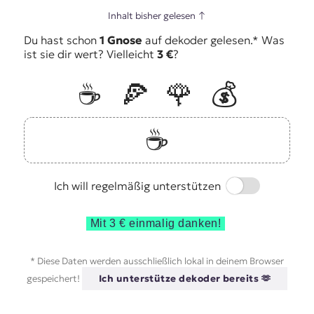
Inhalt bisher gelesen
↑
Du hast schon
1 Gnose
auf dekoder gelesen.* Was
ist sie dir wert? Vielleicht
3 €
?
☕️
🍕
🌹
💰
☕️
Switch
Ich will regelmäßig unterstützen
Mit 3 € einmalig danken!
* Diese Daten werden ausschließlich lokal in deinem Browser
gespeichert!
Ich unterstütze dekoder bereits 🫶