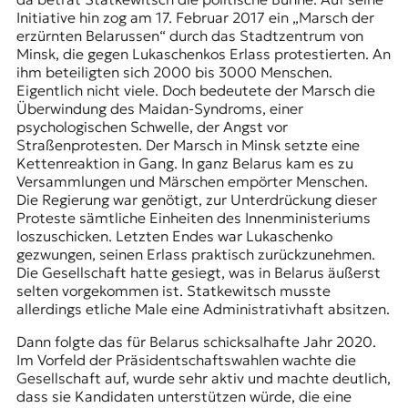
Initiative hin zog am 17. Februar 2017 ein „Marsch der
erzürnten Belarussen“ durch das Stadtzentrum von
Minsk, die gegen Lukaschenkos Erlass
protestierten
. An
ihm beteiligten sich 2000 bis 3000 Menschen.
Eigentlich nicht viele. Doch bedeutete der Marsch die
Überwindung des Maidan-Syndroms, einer
psychologischen Schwelle, der Angst vor
Straßenprotesten. Der Marsch in Minsk setzte eine
Kettenreaktion in Gang. In ganz Belarus kam es zu
Versammlungen und Märschen empörter Menschen.
Die Regierung war genötigt, zur Unterdrückung dieser
Proteste sämtliche Einheiten des Innenministeriums
loszuschicken. Letzten Endes war Lukaschenko
gezwungen, seinen Erlass praktisch zurückzunehmen.
Die Gesellschaft hatte gesiegt, was in Belarus äußerst
selten vorgekommen ist. Statkewitsch musste
allerdings etliche Male eine Administrativhaft absitzen.
Dann folgte das für Belarus schicksalhafte Jahr 2020.
Im Vorfeld der Präsidentschaftswahlen wachte die
Gesellschaft auf, wurde sehr aktiv und machte deutlich,
dass sie Kandidaten unterstützen würde, die eine