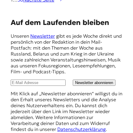
E
Auf dem Laufenden bleiben
m
Unseren
Newsletter
gibt es jede Woche direkt und
p
persönlich von der Redaktion in dein Mail-
f
Postfach: mit den Themen der Woche aus
Russland, Belarus und zum Krieg in der Ukraine
e
sowie zahlreichen Veranstaltungshinweisen, Musik
h
aus unseren Fokusregionen, Leseempfehlungen,
Film- und Podcast-Tipps.
l
u
Newsletter abonnieren
n
Mit Klick auf „Newsletter abonnieren“ willigst du in
den Erhalt unseres Newsletters und die Analyse
g
deines Nutzerverhaltens ein. Du kannst dich
e
jederzeit über den Link im Newsletter wieder
abmelden. Weitere Informationen zur
n
Verarbeitung deiner Daten und zum Widerruf
findest du in unserer
Datenschutzerklärung
.