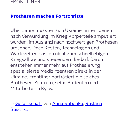
E
FRONTLINER
K
Prothesen machen Fortschritte
O
Über Jahre mussten sich Ukrainer:innen, denen
D
nach Verwundung im Krieg Körperteile amputiert
wurden, im Ausland nach hochwertigen Prothesen
E
umsehen. Doch Kosten, Technologien und
Wartezeiten passen nicht zum schnelllebigen
R
Kriegsalltag und steigendem Bedarf. Darum
entstehen immer mehr auf Prothesierung
spezialisierte Medizinzentren direkt in der
W
Ukraine. Frontliner porträtiert ein solches
i
Prothesen-Zentrum, seine Patienten und
s
Mitarbeiter in Kyjiw.
s
e
n
In
Gesellschaft
von
Anna Subenko
,
Ruslana
,
Suschko
J
o
u