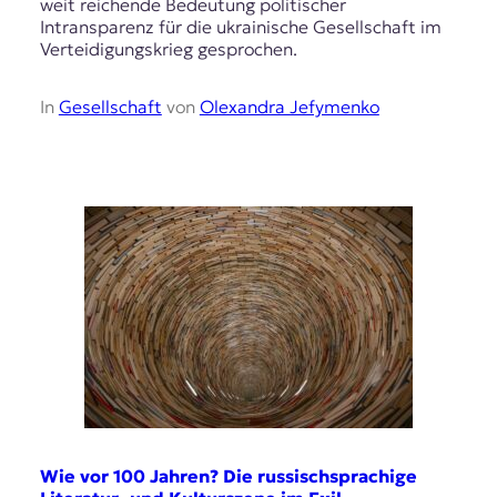
weit reichende Bedeutung politischer
t
Intransparenz für die ukrainische Gesellschaft im
e
Verteidigungskrieg gesprochen.
n
z
In
Gesellschaft
von
Olexandra Jefymenko
z
u
O
s
t
e
u
r
o
p
a
.
Wie vor 100 Jahren? Die russischsprachige