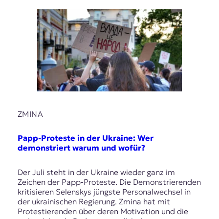
r
n
a
l
i
s
m
u
s
u
n
d
ZMINA
M
e
Papp-Proteste in der Ukraine: Wer
d
demonstriert warum und wofür?
i
e
n
Der Juli steht in der Ukraine wieder ganz im
k
Zeichen der Papp-Proteste. Die Demonstrierenden
o
kritisieren Selenskys jüngste Personalwechsel in
m
der ukrainischen Regierung. Zmina hat mit
p
Protestierenden über deren Motivation und die
e